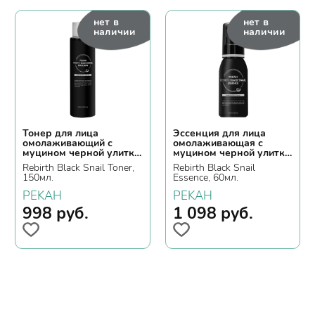
нет в
нет в
наличии
наличии
Тонер для лица
Эссенция для лица
омолаживающий с
омолаживающая с
муцином черной улитки
муцином черной улитки
и пептидами
и пептидами
Rebirth Black Snail Toner,
Rebirth Black Snail
150мл.
Essence, 60мл.
PEKAH
PEKAH
998
руб.
1 098
руб.