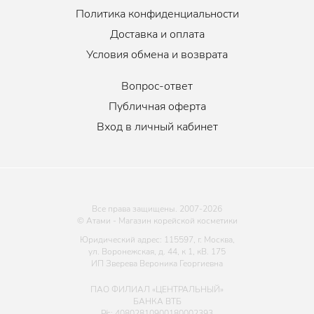
Политика конфиденциальности
Доставка и оплата
Условия обмена и возврата
Вопрос-ответ
Публичная оферта
Вход в личный кабинет
Все права защищены. 2007-
2026
© Атами - Магазин корейской косметики
Юридический адрес: 115597, г. Москва,
ул. Воронежская, д. 44, к 1, кВ. 175
ИП Зверева Вероника Георгиевна
ПАО ФИЛИАЛ «ЦЕНТРАЛЬНЫЙ»
БАНКА ВТБ
Р/с: 40802810900180002393