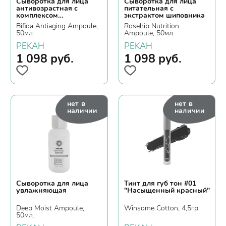
Сыворотка для лица
Сыворотка для лица
антивозрастная с
питательная с
комплексом
экстрактом шиповника
бифидобактерий
Bifida Antiaging Ampoule,
Rosehip Nutrition
50мл.
Ampoule, 50мл.
PEKAH
PEKAH
1 098
руб.
1 098
руб.
нет в
нет в
наличии
наличии
Сыворотка для лица
Тинт для губ тон #01
увлажняющая
"Насыщенный красный"
Deep Moist Ampoule,
Winsome Cotton, 4,5гр.
50мл.