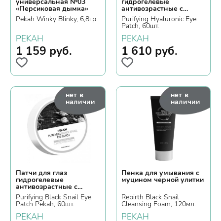
универсальная №03
гидрогелевые
«Персиковая дымка»
антивозрастные с
коллагеном и
Pekah Winky Blinky, 6,8гр.
Purifying Hyaluronic Eye
гиалуроновой кислотой
Patch, 60шт.
PEKAH
PEKAH
1 159
руб.
1 610
руб.
нет в
нет в
наличии
наличии
Патчи для глаз
Пенка для умывания с
гидрогелевые
муцином черной улитки
антивозрастные с
муцином черной улитки
Purifying Black Snail Eye
Rebirth Black Snail
Patch Pekah, 60шт.
Cleansing Foam, 120мл.
PEKAH
PEKAH