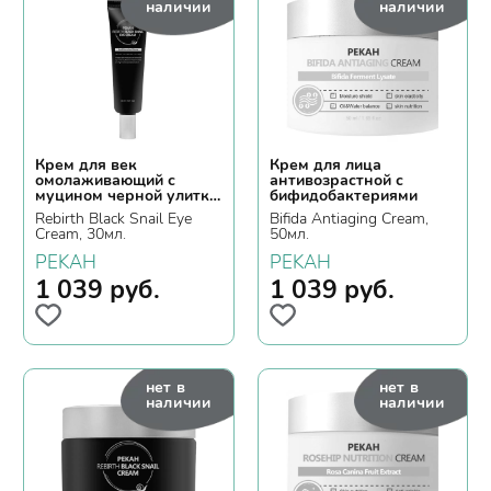
наличии
наличии
Крем для век
Крем для лица
омолаживающий с
антивозрастной с
муцином черной улитки
бифидобактериями
и пептидами
Rebirth Black Snail Eye
Bifida Antiaging Cream,
Cream, 30мл.
50мл.
PEKAH
PEKAH
1 039
руб.
1 039
руб.
нет в
нет в
наличии
наличии