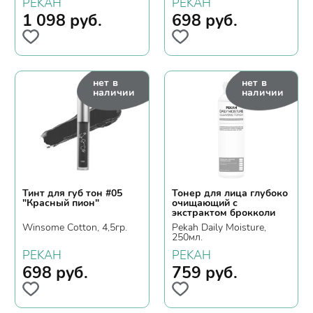
PEKAH
PEKAH
1 098
руб.
698
руб.
нет в
нет в
наличии
наличии
Тинт для губ тон #05
Тонер для лица глубоко
"Красный пион"
очищающий с
экстрактом брокколи
Winsome Cotton, 4,5гр.
Pekah Daily Moisture,
250мл.
PEKAH
PEKAH
698
руб.
759
руб.