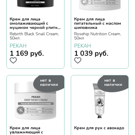
Крем для лица
Крем для лица
омолаживающий с
питательный с маслом
муцином черной улитки
шиповника
и пептидами
Rebirth Black Snail Cream,
Rosehip Nutrition Cream,
50мл.
50мл
PEKAH
PEKAH
1 169
руб.
1 039
руб.
нет в
нет в
наличии
наличии
Крем для лица
Крем для рук с авокадо
увлажняющий с