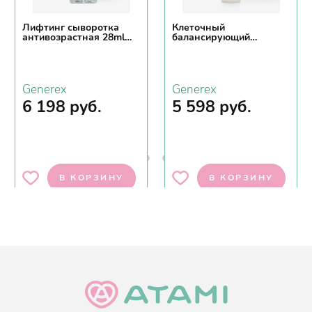
Лифтинг сыворотка
Клеточный
антивозрастная 28ml
балансирующий
GENEREX SERT ICE
ампульный тонер-
HYDRA AMPOULE
мист(100ml)GENEREX
SERUMT
CELLULAR BALANCING
AMPOULE MIST
Generex
Generex
6 198
руб.
5 598
руб.
В КОРЗИНУ
В КОРЗИНУ