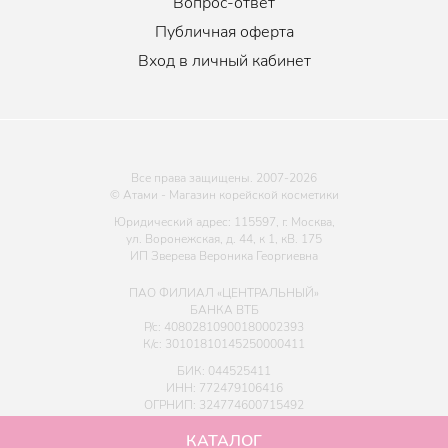
Вопрос-ответ
Публичная оферта
Вход в личный кабинет
Все права защищены. 2007-
2026
© Атами - Магазин корейской косметики
Юридический адрес: 115597, г. Москва,
ул. Воронежская, д. 44, к 1, кВ. 175
ИП Зверева Вероника Георгиевна
ПАО ФИЛИАЛ «ЦЕНТРАЛЬНЫЙ»
БАНКА ВТБ
Р/с: 40802810900180002393
К/с: 30101810145250000411
БИК: 044525411
ИНН: 772479106416
ОГРНИП: 324774600715492
КАТАЛОГ