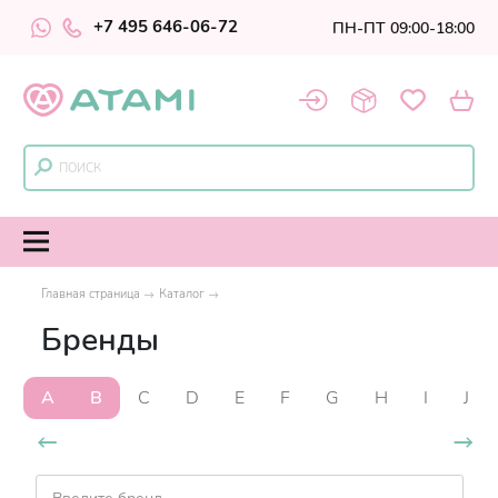
+7 495 646-06-72
ПН-ПТ 09:00-18:00
Главная страница
Каталог
Бренды
A
B
C
D
E
F
G
H
I
J