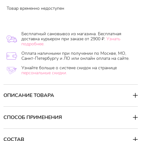
Товар временно недоступен
Бесплатный самовывоз из магазина. Бесплатная
доставка курьером при заказе от 2900 ₽.
Узнать
подробнее.
Оплата наличными при получении по Москве, МО,
Санкт-Петербургу и ЛО или онлайн оплата на сайте.
Узнайте больше о системе скидок на странице
персональные скидки.
ОПИСАНИЕ ТОВАРА
Крем
для
рук
с
маслом
ши
Petit L'odeur Hand Cream Shea Butter
-
повышает способность кожи к регенерации, восстанавливает
ее гидробаланс и защиту. Гиалуроновая кислота, насыщенная
СПОСОБ ПРИМЕНЕНИЯ
7 травами и аминокислотным комплексом, продлевает
молодость кожи рук, защищает и сохраняет эластичность.
Способ применения:
Выдавите из тубы немного средства и равномерно распределите
Активные компоненты:
по кистям рук круговыми движениями. Втирайте средство до
СОСТАВ