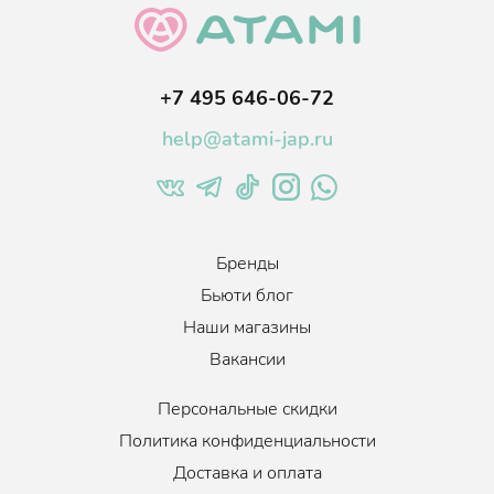
раздражение, воспаление.
Экстракт корня женьшеня повышает эластичность кожи,
стимулирует синтез естественного коллагена и эластина.
+7 495 646-06-72
Подходит для жирного и комбинированного типа кожи.
help@atami-jap.ru
Бренды
Бьюти блог
Наши магазины
Вакансии
Персональные скидки
Политика конфиденциальности
Доставка и оплата