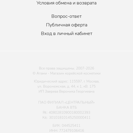
Условия обмена и возврата
Вопрос-ответ
Публичная оферта
Вход в личный кабинет
Все права защищены. 2007-
2026
© Атами - Магазин корейской косметики
Юридический адрес: 115597, г. Москва,
ул. Воронежская, д. 44, к 1, кВ. 175
ИП Зверева Вероника Георгиевна
ПАО ФИЛИАЛ «ЦЕНТРАЛЬНЫЙ»
БАНКА ВТБ
Р/с: 40802810900180002393
К/с: 30101810145250000411
БИК: 044525411
ИНН: 772479106416