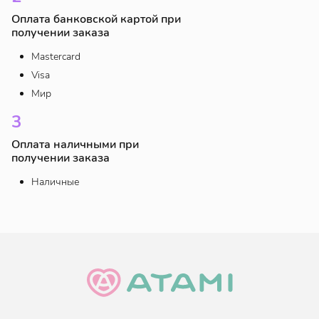
по запросу
Оплата банковской картой при
получении заказа
Mastercard
Visa
Мир
3
Доставка почтой России
Оплата наличными при
Мы отправим заказ в отделение
Почты России в
получении заказа
вашем городе
.
Наличные
От 350 ₽
Пункты СДЭК
Заберите ваш заказ в одном из тысячи пунктов