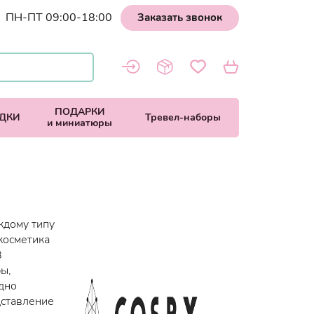
ПН-ПТ 09:00-18:00
Заказать звонок
ПОДАРКИ
ДКИ
Тревел-наборы
и миниатюры
ждому типу
косметика
В
ы,
дно
дставление