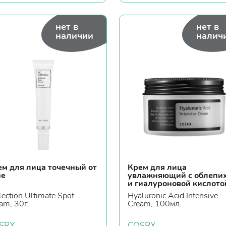
нет в
нет в
наличии
налич
ем для лица точечный от
Крем для лица
не
увлажняющий с облепи
и гиалуроновой кислото
lection Ultimate Spot
Hyaluronic Acid Intensive
am, 30г.
Cream, 100мл.
SRX
COSRX