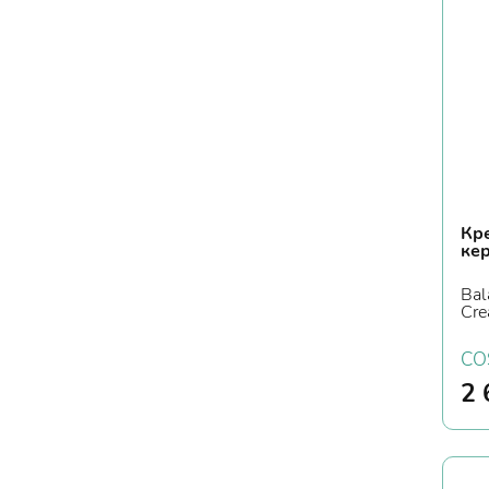
Кр
ке
Bal
Cre
CO
2 