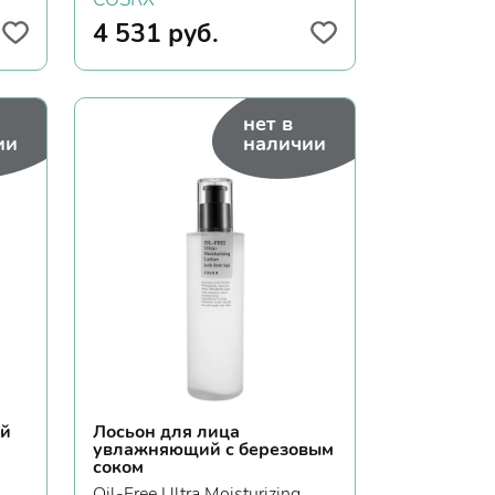
4 531
руб.
нет в
ии
наличии
ой
Лосьон для лица
увлажняющий с березовым
соком
Oil-Free Ultra Moisturizing