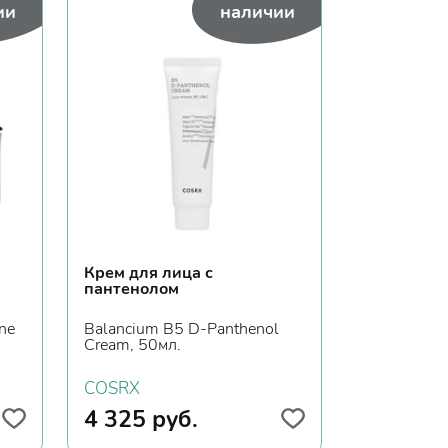
ии
наличии
Крем для лица с
пантенолом
ne
Balancium B5 D-Panthenol
Cream, 50мл.
COSRX
4 325
руб.