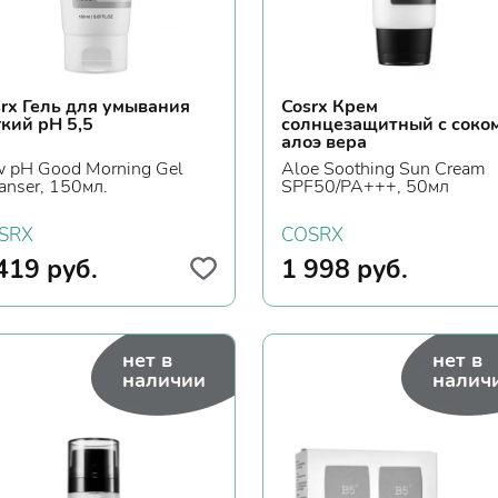
rx Гель для умывания
Cosrx Крем
кий рН 5,5
солнцезащитный с соко
алоэ вера
 рН Good Morning Gel
Aloe Soothing Sun Cream
anser, 150мл.
SPF50/PA+++, 50мл
SRX
COSRX
419
руб.
1 998
руб.
нет в
нет в
наличии
налич