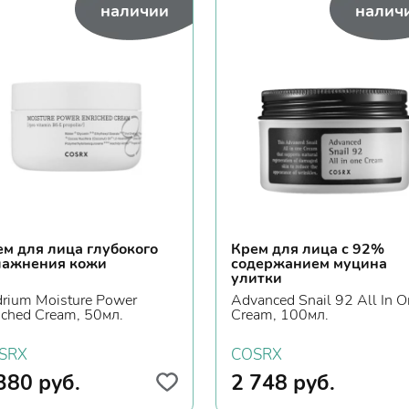
наличии
налич
м для лица глубокого
Крем для лица с 92%
лажнения кожи
содержанием муцина
улитки
rium Moisture Power
Advanced Snail 92 All In O
iched Cream, 50мл.
Cream, 100мл.
SRX
COSRX
380
руб.
2 748
руб.