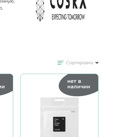
лемную,
ю,
Сортировка
нет в
ии
наличии