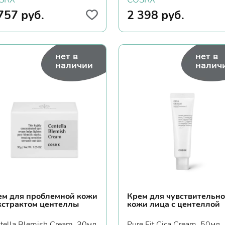
757
руб.
2 398
руб.
нет в
нет в
наличии
налич
ем для проблемной кожи
Крем для чувствительн
экстрактом центеллы
кожи лица с центеллой
tella Blemish Cream, 30мл
Pure Fit Cica Cream, 50мл.