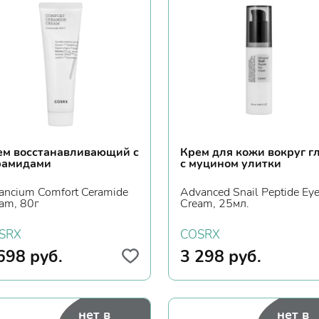
ем восстанавливающий с
Крем для кожи вокруг г
рамидами
с муцином улитки
ancium Comfort Ceramide
Advanced Snail Peptide Ey
am, 80г
Cream, 25мл.
SRX
COSRX
698
руб.
3 298
руб.
нет в
нет в