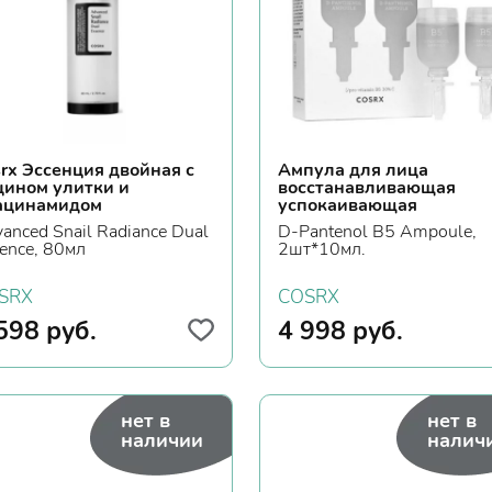
rx Эссенция двойная с
Ампула для лица
цином улитки и
восстанавливающая
ацинамидом
успокаивающая
anced Snail Radiance Dual
D-Pantenol B5 Ampoule,
ence, 80мл
2шт*10мл.
SRX
COSRX
598
руб.
4 998
руб.
нет в
нет в
наличии
налич