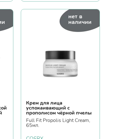
нет в
ии
наличии
Крем для лица
хой
успокаивающий с
й
прополисом чёрной пчелы
Full Fit Propolis Light Cream,
65мл.
COSRX