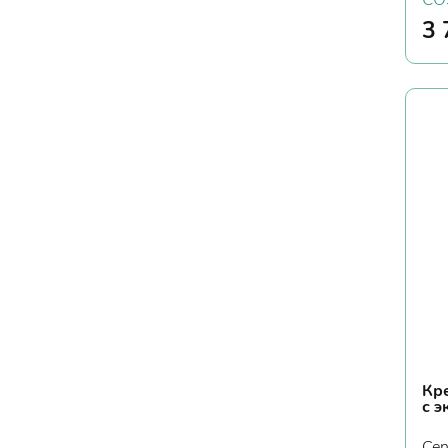
3 
Кр
с 
Cen