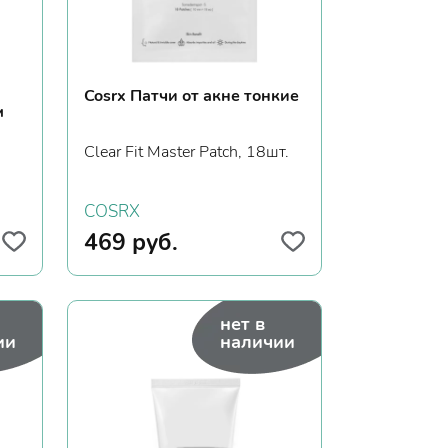
Cosrx Патчи от акне тонкие
м
Clear Fit Master Patch, 18шт.
COSRX
469
руб.
нет в
ии
наличии