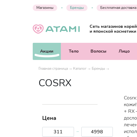
Магазины
Бренды
Бесплатная доставка
Сеть магазинов корей
и японской косметики
Акции
Тело
Волосы
Лицо
Главная страница
Каталог
Бренды
COSRX
Cosrx
кожи!
+ RX –
Цена
досло
лечен
–
испол