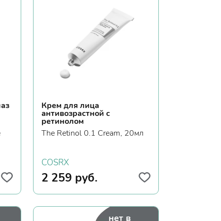
лаз
Крем для лица
антивозрастной с
ретинолом
e
The Retinol 0.1 Cream, 20мл
COSRX
2 259
руб.
нет в