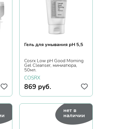
Гель для умывания рН 5,5
Cosrx Low рН Good Morning
Gel Cleanser, миниатюра,
50мл.
COSRX
869
руб.
нет в
ии
наличии