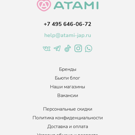
Текстура:
Легчайшая кремовая основа
молочного оттенка
, сливочная
и обволакивающая. Имеет тонкий нестойкий аромат
отдалено напоминающий несладкий мед. Крем о
тлично
+7 495 646-06-72
распределяется и впитывается в течение 5 минут. Не
оставляет липкого слоя.
Расход минимальный и очень
экономичный.
help@atami-jap.ru
Крем идеален для обладателей комбинированного и жирного
типов кожи, для обезвоженного состояния кожи, а также для
кожи с воспалительными процессами.
Возраст
:
Для всех возрастов
Бренды
Тип кожи
:
Жирная, Нормальная, Комбинированная
Бьюти блог
Когда использовать
:
Ежедневно
Наши магазины
Объем
:
65 мл.
Вакансии
Персональные скидки
Политика конфиденциальности
Доставка и оплата