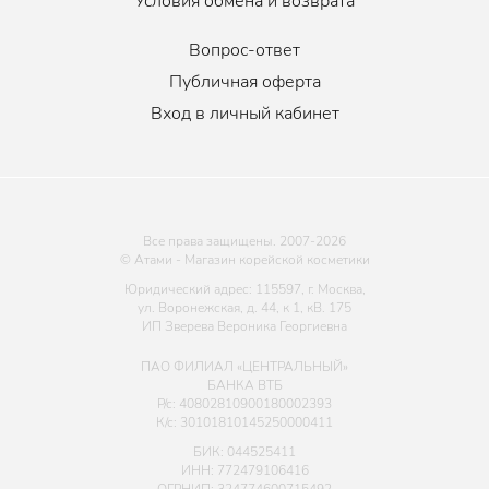
Условия обмена и возврата
Вопрос-ответ
Публичная оферта
Вход в личный кабинет
Все права защищены. 2007-
2026
© Атами - Магазин корейской косметики
Юридический адрес: 115597, г. Москва,
ул. Воронежская, д. 44, к 1, кВ. 175
ИП Зверева Вероника Георгиевна
ПАО ФИЛИАЛ «ЦЕНТРАЛЬНЫЙ»
БАНКА ВТБ
Р/с: 40802810900180002393
К/с: 30101810145250000411
БИК: 044525411
ИНН: 772479106416