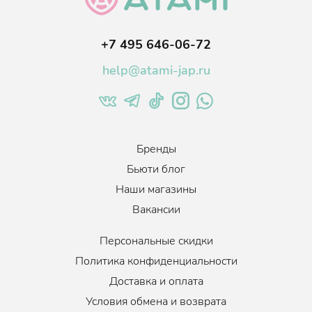
кожных покровов, снимает покраснения и раздражение,
обладает ранозаживляющим действием.
+7 495 646-06-72
Подходит для всех типов кожи.
help@atami-jap.ru
Продукт имеет сертификат EWG ALL Green, который является
показателем того, что средство является полностью
экологичным и гипоаллергенным.
Бренды
Бьюти блог
Наши магазины
Вакансии
Персональные скидки
Политика конфиденциальности
Доставка и оплата
Условия обмена и возврата