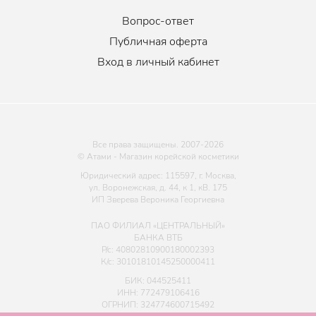
Вопрос-ответ
Публичная оферта
Вход в личный кабинет
Все права защищены. 2007-
2026
© Атами - Магазин корейской косметики
Юридический адрес: 115597, г. Москва,
ул. Воронежская, д. 44, к 1, кВ. 175
ИП Зверева Вероника Георгиевна
ПАО ФИЛИАЛ «ЦЕНТРАЛЬНЫЙ»
БАНКА ВТБ
Р/с: 40802810900180002393
К/с: 30101810145250000411
БИК: 044525411
ИНН: 772479106416
ОГРНИП: 324774600715492