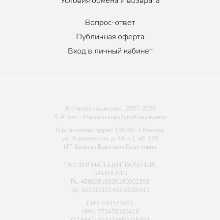
Условия обмена и возврата
эластичность.
Аденозин
оказывает цитопротекторный эффект, защищая
Вопрос-ответ
клетки от окисления, тем самым замедляет старение, а также
Публичная оферта
стимулирует синтез проколлагена-1, ответственного за
эластичность и гладкость.
Вход в личный кабинет
Подходит для всех типов кожи.
Форма выпуска:
50мл
;
80мл
.
Все права защищены. 2007-
2026
© Атами - Магазин корейской косметики
Юридический адрес: 115597, г. Москва,
ул. Воронежская, д. 44, к 1, кВ. 175
ИП Зверева Вероника Георгиевна
ПАО ФИЛИАЛ «ЦЕНТРАЛЬНЫЙ»
БАНКА ВТБ
Р/с: 40802810900180002393
К/с: 30101810145250000411
БИК: 044525411
ИНН: 772479106416