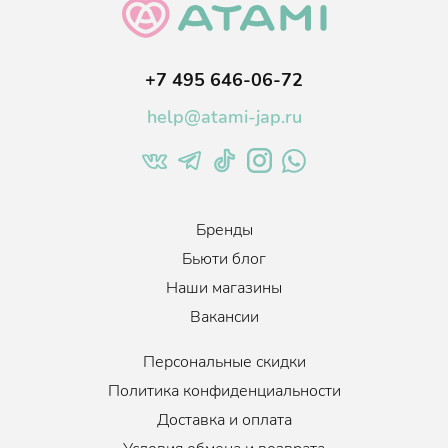
повышает синтез собственного коллагена и гиалуроновой
кислоты.
Масло бергамота
снимает раздражение кожи и лечит
+7 495 646-06-72
высыпания различного характера, нормализует работу
сальных желёз.
help@atami-jap.ru
Масло подсолнечника
глубоко питает, увлажняет и
смягчает, разглаживает микрорельеф и делает кожу более
упругой и эластичной. Обладает заживляющим действием,
ускоряет процесс обновления и регенерации клеток.
Бренды
Масло арганы
повышает упругость и эластичность кожи,
укрепляет защитный барьер, регулирует водно-липидный
Бьюти блог
баланс, устраняет шелушения.
Наши магазины
Масло куркумы
оказывает сильное антиоксидантное
Вакансии
действие, хорошо регенерирует, очищает и способствует
выравниванию и омоложению, вносит баланс в работу
Персональные скидки
сальных желез, обладает питающим и смягчающим
действием.
Политика конфиденциальности
Гиалуроновая кислота
увлажняет, устраняет сухость и
Доставка и оплата
чувство стянутости, сглаживает рельеф и поддерживает