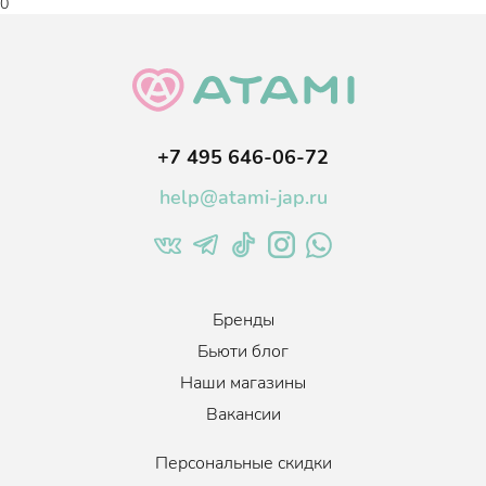
000 ppb)
— одна из самых эффективных форм витамина A,
0
доступных в косметике. Ретиналь стимулирует клеточное
обновление, за счёт чего разглаживает текстуру кожи,
уменьшает видимость морщин и расширенных пор,
повышает синтез собственного коллагена и гиалуроновой
кислоты.
Масло бергамота
снимает раздражение кожи и лечит
+7 495 646-06-72
высыпания различного характера, нормализует работу
сальных желёз.
help@atami-jap.ru
Масло подсолнечника
глубоко питает, увлажняет и
смягчает, разглаживает микрорельеф и делает кожу более
упругой и эластичной. Обладает заживляющим действием,
ускоряет процесс обновления и регенерации клеток.
Бренды
Масло арганы
повышает упругость и эластичность кожи,
укрепляет защитный барьер, регулирует водно-липидный
Бьюти блог
баланс, устраняет шелушения.
Наши магазины
Масло куркумы
оказывает сильное антиоксидантное
Вакансии
действие, хорошо регенерирует, очищает и способствует
выравниванию и омоложению, вносит баланс в работу
Персональные скидки
сальных желез, обладает питающим и смягчающим