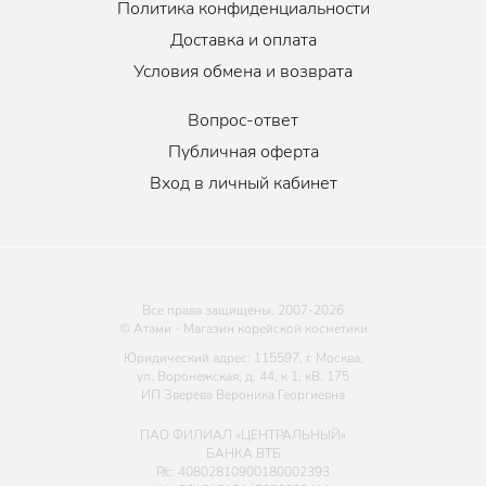
действием.
Политика конфиденциальности
Гиалуроновая кислота
увлажняет, устраняет сухость и
Доставка и оплата
чувство стянутости, сглаживает рельеф и поддерживает
Условия обмена и возврата
эластичность.
Аденозин
оказывает цитопротекторный эффект, защищая
Вопрос-ответ
клетки от окисления, тем самым замедляет старение, а также
Публичная оферта
стимулирует синтез проколлагена-1, ответственного за
эластичность и гладкость.
Вход в личный кабинет
Подходит для всех типов кожи.
Форма выпуска:
50мл
;
80мл
.
Все права защищены. 2007-
2026
© Атами - Магазин корейской косметики
Юридический адрес: 115597, г. Москва,
ул. Воронежская, д. 44, к 1, кВ. 175
ИП Зверева Вероника Георгиевна
ПАО ФИЛИАЛ «ЦЕНТРАЛЬНЫЙ»
БАНКА ВТБ
Р/с: 40802810900180002393