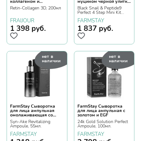
коллагеном и
муцином черной улитки
ретинолом
и 9 пептидами
Retin-Collagen 3D, 200мл
Black Snail & Peptide9
Perfect 4 Step Mini Kit
Edition
FRAIJOUR
FARMSTAY
1 398
руб.
1 837
руб.
нет в
нет в
наличии
наличии
FarmStay Сыворотка
FarmStay Сыворотка
для лица ампульная
для лица ампульная с
омолаживающая со
золотом и EGF
змеиным ядом
Syn-Ake Revitalizing
24k Gold Solution Perfect
Ampoule, 55мл.
Ampoule, 100мл.
FARMSTAY
FARMSTAY