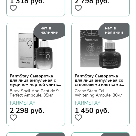
1 318
руб.
2 798
руб.
нет в
нет в
наличии
наличии
FarmStay Сыворотка
FarmStay Сыворотка
для лица ампульная с
для лица ампульная со
муцином черной улитки
стволовыми клетками
и пептидами
винограда
Black Snail And Peptide 9
Grape Stem Cell
Perfect Ampoule, 35мл.
Whitening Ampule, 30мл.
FARMSTAY
FARMSTAY
2 298
руб.
1 450
руб.