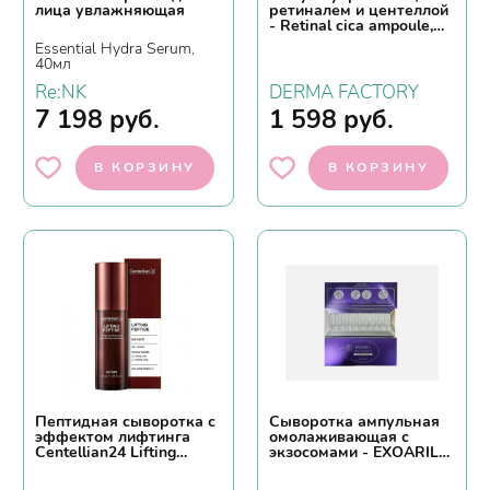
лица увлажняющая
ретиналем и центеллой
- Retinal cica ampoule,
30млDerma Factory
Essential Hydra Serum,
40мл
Re:NK
DERMA FACTORY
7 198
руб.
1 598
руб.
В КОРЗИНУ
В КОРЗИНУ
Пептидная сыворотка с
Сыворотка ампульная
эффектом лифтинга
омолаживающая с
Centellian24 Lifting
экзосомами - EXOARIL
peptide serum
Premium Exosome Lift ,
2*10мл