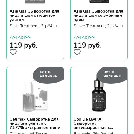
AsiaKiss Сыворотка для
AsiaKiss Сыворотка для
лица и шеи с муцином
лица и шеи со змеиным
улитки
ядом
Snail Treatment, 2гр.*4шт.
Snake Treatment, 2гр.*4шт.
ASIAKISS
ASIAKISS
119
руб.
119
руб.
нет в
нет в
наличии
наличии
Celimax Сыворотка для
Cos De BAHA
лица ампульная с
Сыворотка
71.77% экстрактом нони
антивозрастная с
бакучиолом и
Celimax Noni Energy
Bakuchiol 2% Retinol