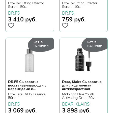
Exo-Tox Lifting Effector
Exo-Tox lifting Effector
Serum, 50мл
Serum, 10мл
DR.F5
DR.F5
3 410
руб.
759
руб.
нет в
нет в
наличии
наличии
DR.F5 Сыворотка
Dear, Klairs Сыворотка
восстанавливающая с
для лица ночная
церамидами и
антивозрастная
центеллой
Exo-Cera Oil In Essence,
Midnight Blue Youth
50мл
Activating Drop, 20мл.
DR.F5
DEAR, KLAIRS
3 069
руб.
3 898
руб.