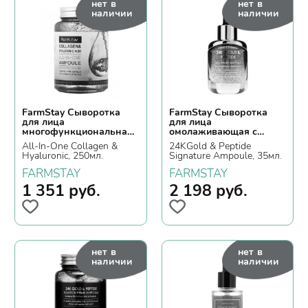
нет в
нет в
наличии
наличии
FarmStay Сыворотка
FarmStay Сыворотка
для лица
для лица
многофункциональная
омолаживающая с
с коллагеном и
золотом и пептидами
All-In-One Collagen &
24KGold & Peptide
гиалуроновой кислотой
Hyaluronic, 250мл.
Signature Ampoule, 35мл.
FARMSTAY
FARMSTAY
1 351
руб.
2 198
руб.
нет в
нет в
наличии
наличии