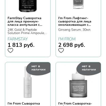
FarmStay Сыворотка
I'm From Лифтинг-
для лица премиум-
сыворотка для лица
класса ампульная с
омолаживающая с
золотом и пептидами
женьшенем
24K Gold & Peptide
Ginseng Serum, 30мл.
Solution Prime Ampoule,
250мл.
FARMSTAY
I'M FROM
1 813
руб.
2 698
руб.
нет в
нет в
наличии
наличии
I'm From Сыворотка
I'm From Сыворотка-