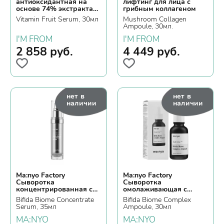
антиоксидантная на
лифтинг для лица с
основе 74% экстракта
грибным коллагеном
облепихи
Vitamin Fruit Serum, 30мл
Mushroom Collagen
Ampoule, 30мл.
I'M FROM
I'M FROM
2 858
руб.
4 449
руб.
нет в
нет в
наличии
наличии
Ma:nyo Factory
Ma:nyo Factory
Сыворотка
Сыворотка
концентрированная с
омолаживающая с
бифидобактериями
лизатом
Bifida Biome Concentrate
Bifida Biome Complex
бифидобактерий
Serum, 35мл
Ampoule, 30мл
MA:NYO
MA:NYO