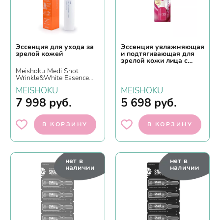
Эссенция для ухода за
Эссенция увлажняющая
зрелой кожей
и подтягивающая для
зрелой кожи лица с
бакучиолом и
Meishoku Medi Shot
изофлавонами сои,
Wrinkle&White Essence
ISOF-LABO Essence
Serum, 70мл.
30мл
MEISHOKU
MEISHOKU
7 998
руб.
5 698
руб.
В КОРЗИНУ
В КОРЗИНУ
нет в
нет в
наличии
наличии