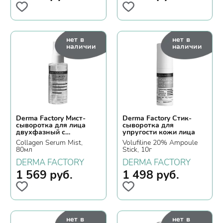
нет в
нет в
наличии
наличии
Derma Factory Мист-
Derma Factory Стик-
сыворотка для лица
сыворотка для
двухфазный с
упругости кожи лица
коллагеном
Collagen Serum Mist,
Volufiline 20% Ampoule
80мл
Stick, 10г
DERMA FACTORY
DERMA FACTORY
1 569
руб.
1 498
руб.
нет в
нет в