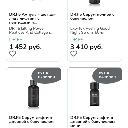
DR.F5 Ампула - шот для
DR.F5 Серум ночной с
лица лифтинг с
бакучиолом
пептидами и
коллагеном
DR.F5 Lifting Power
Exo-Tox Peeling Good
Peptides And Collagen
Night Serum, 50мл
Ampoule Shot, 15мл.
DR.F5
DR.F5
1 452
руб.
3 410
руб.
нет в
нет в
наличии
наличии
DR.F5 Серум-лифтинг
DR.F5 Серум-лифтинг
дневной с бакучиолом
дневной с бакучиолом
мини