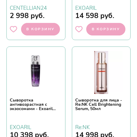
CENTELLIAN24
EXOARIL
2 998
руб.
14 598
руб.
В КОРЗИНУ
В КОРЗИНУ
Сыворотка
Сыворотка для лица -
антивозрастная с
Re:NK Cell Brightening
экзосомами - Exoaril
Serum, 50мл
Premium anti-wrinkle
exosome serum, 40мл
EXOARIL
Re:NK
10 398
руб.
14 998
руб.