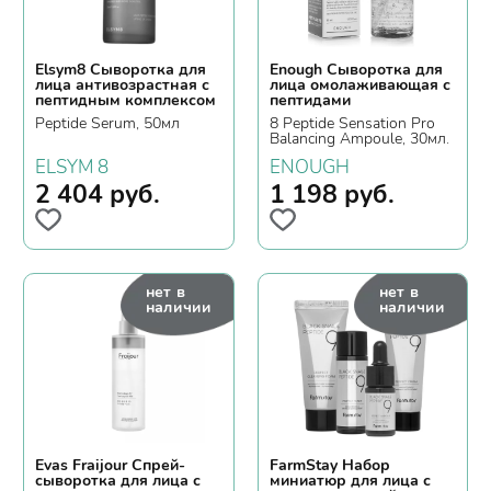
Elsym8 Сыворотка для
Enough Сыворотка для
лица антивозрастная с
лица омолаживающая с
пептидным комплексом
пептидами
Peptide Serum, 50мл
8 Peptide Sensation Pro
Balancing Ampoule, 30мл.
ELSYM 8
ENOUGH
2 404
руб.
1 198
руб.
нет в
нет в
наличии
наличии
Evas Fraijour Спрей-
FarmStay Набор
сыворотка для лица с
миниатюр для лица с