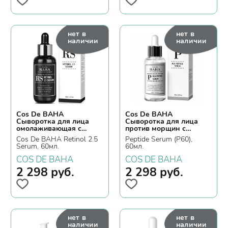
нет в
нет в
наличии
наличии
Cos De BAHA
Cos De BAHA
Сыворотка для лица
Сыворотка для лица
омолаживающая с
против морщин с
ретинолом
пептидным комплексом
Cos De BAHA Retinol 2.5
Peptide Serum (P60),
Serum, 60мл.
60мл.
COS DE BAHA
COS DE BAHA
2 298
руб.
2 298
руб.
нет в
нет в
наличии
наличии