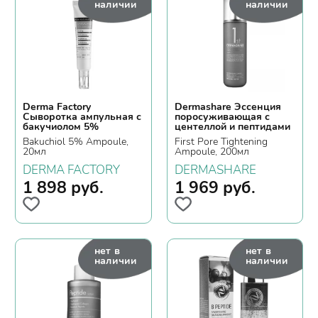
наличии
наличии
Derma Factory
Dermashare Эссенция
Сыворотка ампульная с
поросуживающая с
бакучиолом 5%
центеллой и пептидами
Bakuchiol 5% Ampoule,
First Pore Tightening
20мл
Ampoule, 200мл
DERMA FACTORY
DERMASHARE
1 898
руб.
1 969
руб.
нет в
нет в
наличии
наличии