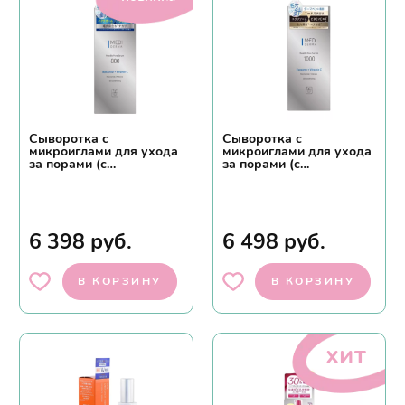
Сыворотка с
Сыворотка с
микроиглами для ухода
микроиглами для ухода
за порами (с
за порами (с
бакучиолом)MEDI
экзосомами и вит.С)
DERMA Needle Pore
12грMEDI DERMA
Serum 800
6 398
руб.
6 498
руб.
В КОРЗИНУ
В КОРЗИНУ
хит