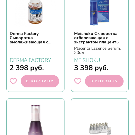
Derma Factory
Meishoku Сыворотка
Сыворотка
отбеливающая с
омолаживающая с
экстрактом плаценты
пептидами - Matrixyl
Placenta Essence Serum,
15% multi wrinkle serum,
30мл
30мл
DERMA FACTORY
MEISHOKU
2 398
руб.
3 398
руб.
В КОРЗИНУ
В КОРЗИНУ