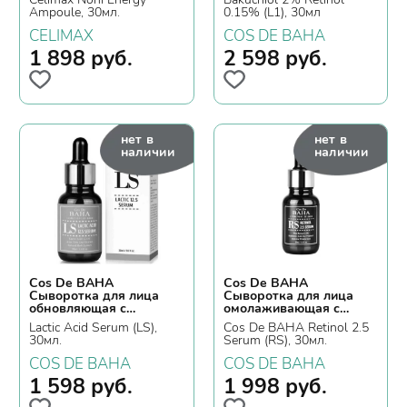
ретинолом
Ampoule, 30мл.
0.15% (L1), 30мл
CELIMAX
COS DE BAHA
1 898
руб.
2 598
руб.
нет в
нет в
наличии
наличии
Cos De BAHA
Cos De BAHA
Сыворотка для лица
Сыворотка для лица
обновляющая с
омолаживающая с
молочной кислотой
ретинолом
Lactic Acid Serum (LS),
Cos De BAHA Retinol 2.5
12,5%
30мл.
Serum (RS), 30мл.
COS DE BAHA
COS DE BAHA
1 598
руб.
1 998
руб.