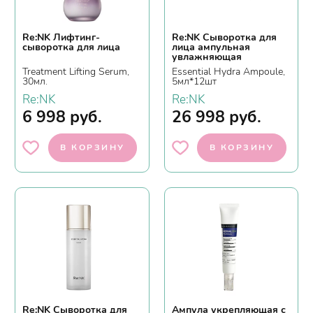
Re:NK Лифтинг-
Re:NK Сыворотка для
сыворотка для лица
лица ампульная
увлажняющая
Treatment Lifting Serum,
Essential Hydra Ampoule,
30мл.
5мл*12шт
Re:NK
Re:NK
6 998
руб.
26 998
руб.
В КОРЗИНУ
В КОРЗИНУ
Re:NK Сыворотка для
Ампула укрепляющая с