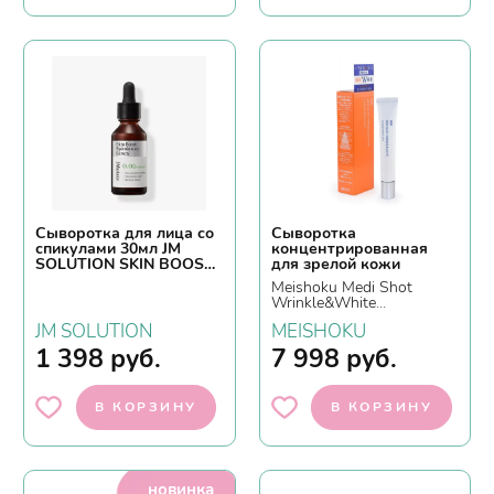
Сыворотка для лица со
Сыворотка
спикулами 30мл JM
концентрированная
SOLUTION SKIN BOOST
для зрелой кожи
SPICULE 0.02 SERUM
Meishoku Medi Shot
Wrinkle&White
Concentrate Spot, 20гр.
JM SOLUTION
MEISHOKU
1 398
руб.
7 998
руб.
В КОРЗИНУ
В КОРЗИНУ
новинка