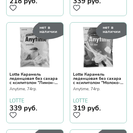
218
руб.
339
руб.
нет в
нет в
наличии
наличии
Lotte Карамель
Lotte Карамель
леденцовая без сахара
леденцовая без сахара
с ксилитолом "Лимон-
с ксилитолом "Молоко-
мята"
мята"
Anytime, 74гр.
Anytime, 74гр.
LOTTE
LOTTE
339
руб.
319
руб.