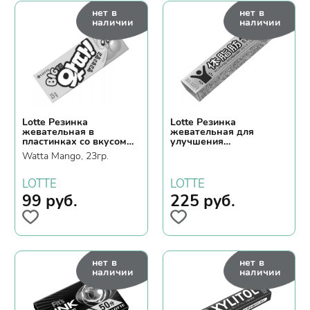
нет в
нет в
наличии
наличии
Lotte Резинка
Lotte Резинка
жевательная в
жевательная для
пластинках со вкусом
улучшения
манго
пищеварения Фитнес
Watta Mango, 23гр.
Майничи, 21гр.
LOTTE
LOTTE
99
руб.
225
руб.
нет в
нет в
наличии
наличии