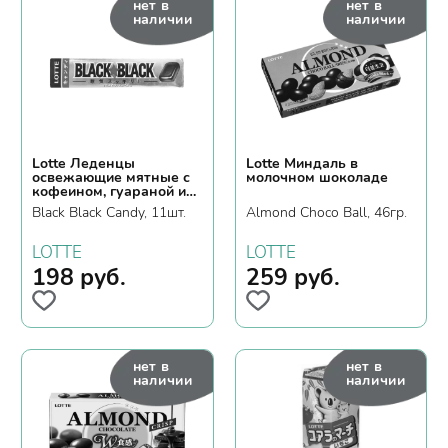
нет в
нет в
наличии
наличии
Lotte Леденцы
Lotte Миндаль в
освежающие мятные с
молочном шоколаде
кофеином, гуараной и
хризантемой
Black Black Candy, 11шт.
Almond Choco Ball, 46гр.
LOTTE
LOTTE
198
руб.
259
руб.
нет в
нет в
наличии
наличии