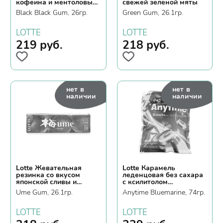
кофеина и ментоловым
свежей зеленой мяты
вкусом
Black Black Gum, 26гр.
Green Gum, 26.1гр.
LOTTE
LOTTE
219
руб.
218
руб.
нет в
нет в
наличии
наличии
Lotte Жевательная
Lotte Карамель
резинка со вкусом
леденцовая без сахара
японской сливы и
с ксилитолом
крапивы
"Блюмарин"
Ume Gum, 26.1гр.
Anytime Bluemarine, 74гр.
LOTTE
LOTTE