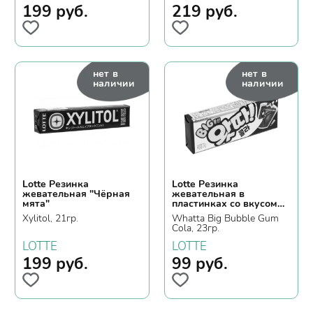
199
руб.
219
руб.
нет в
нет в
наличии
наличии
Lotte Резинка
Lotte Резинка
жевательная "Чёрная
жевательная в
мята"
пластинках со вкусом
колы
Xylitol, 21гр.
Whatta Big Bubble Gum
Cola, 23гр.
LOTTE
LOTTE
199
руб.
99
руб.