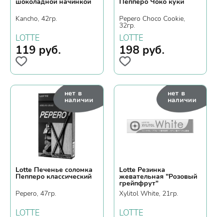
шоколадной начинкой
Пепперо Чоко куки
Kancho, 42гр.
Pepero Choco Cookie,
32гр.
LOTTE
LOTTE
119
руб.
198
руб.
нет в
нет в
наличии
наличии
Lotte Печенье соломка
Lotte Резинка
Пепперо классический
жевательная "Розовый
грейпфрут"
Pepero, 47гр.
Xylitol White, 21гр.
LOTTE
LOTTE