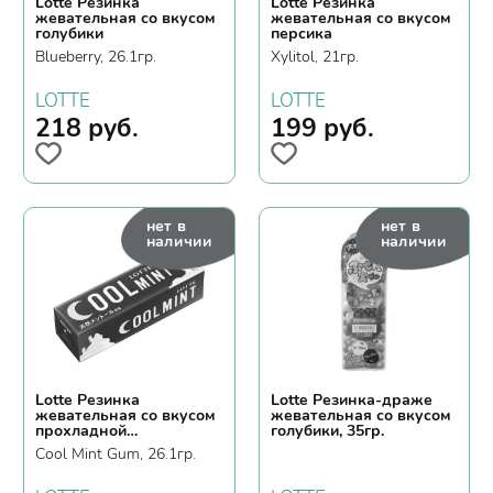
Lotte Резинка
Lotte Резинка
жевательная со вкусом
жевательная со вкусом
голубики
персика
Blueberry, 26.1гр.
Xylitol, 21гр.
LOTTE
LOTTE
218
руб.
199
руб.
нет в
нет в
наличии
наличии
Lotte Резинка
Lotte Резинка-драже
жевательная со вкусом
жевательная со вкусом
прохладной
голубики, 35гр.
освежающей мяты
Cool Mint Gum, 26.1гр.