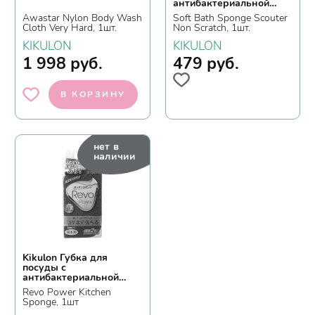
антибактериальной
пропиткой, трехслойная,
Awastar Nylon Body Wash
Soft Bath Sponge Scouter
мягкий верхний слой
Cloth Very Hard, 1шт.
Non Scratch, 1шт.
KIKULON
KIKULON
1 998
руб.
479
руб.
В КОРЗИНУ
нет в
наличии
Kikulon Губка для
посуды с
антибактериальной
пропиткой,
Revo Power Kitchen
двухслойная, жесткий
Sponge, 1шт
верхний слой с