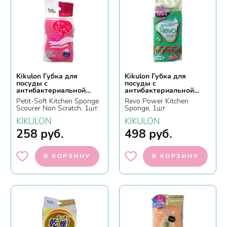
Kikulon Губка для
Kikulon Губка для
посуды с
посуды с
антибактериальной
антибактериальной
пропиткой, без
пропиткой,
Petit-Soft Kitchen Sponge
Revo Power Kitchen
абразивных частиц,
двухслойная, мягкий
Scourer Non Scratch, 1шт
Sponge, 1шт
трехслойная
верхний слой с
абразивными
KIKULON
KIKULON
частицами
258
руб.
498
руб.
В КОРЗИНУ
В КОРЗИНУ