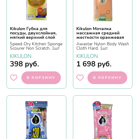
Kikulon Губка для
Kikulon Мочалка
посуды, двухслойная,
массажная средней
мягкий верхний слой
жесткости оранжевая
Speed-Dry Kitchen Sponge
Awastar Nylon Body Wash
Scourer Non Scratch, 1шт
Cloth Hard, 1шт.
KIKULON
KIKULON
398
руб.
1 698
руб.
В КОРЗИНУ
В КОРЗИНУ