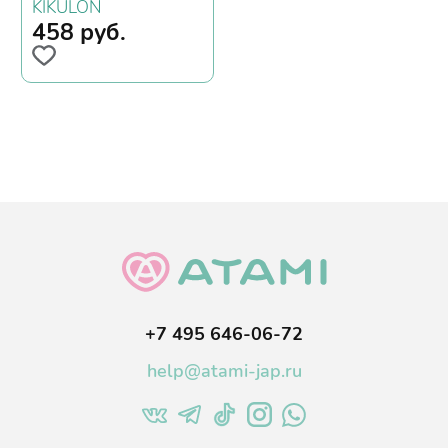
абразивными
KIKULON
частицами
458
руб.
+7 495 646-06-72
help@atami-jap.ru