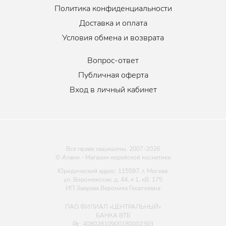
Политика конфиденциальности
Доставка и оплата
Условия обмена и возврата
Вопрос-ответ
Публичная оферта
Вход в личный кабинет
Все права защищены. 2007-
2026
© Атами - Магазин корейской косметики
Юридический адрес: 115597, г. Москва,
ул. Воронежская, д. 44, к 1, кВ. 175
ИП Зверева Вероника Георгиевна
ПАО ФИЛИАЛ «ЦЕНТРАЛЬНЫЙ»
БАНКА ВТБ
Р/с: 40802810900180002393