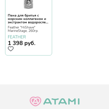
Пена для бритья с
морским коллагеном и
экстрактом водорослей
с лечебным эффектом
Feather "HiShave"
MarineStage, 260гр.
FEATHER
1 398
руб.