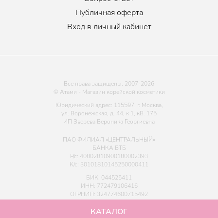
Публичная оферта
Вход в личный кабинет
Все права защищены. 2007-
2026
© Атами - Магазин корейской косметики
Юридический адрес: 115597, г. Москва,
ул. Воронежская, д. 44, к 1, кВ. 175
ИП Зверева Вероника Георгиевна
ПАО ФИЛИАЛ «ЦЕНТРАЛЬНЫЙ»
БАНКА ВТБ
Р/с: 40802810900180002393
К/с: 30101810145250000411
БИК: 044525411
ИНН: 772479106416
ОГРНИП: 324774600715492
КАТАЛОГ