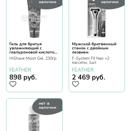
наличии
наличии
Гель для бритья
Мужской бритвенный
увлажняющий с
станок с двойным
гиалуроновой кислотой
лезвием
и коэнзимом Q10
HiShave Moist Gel, 230гр.
F-System FII Neo +2
кассеты, 1шт.
FEATHER
FEATHER
898
руб.
2 469
руб.
нет в
наличии