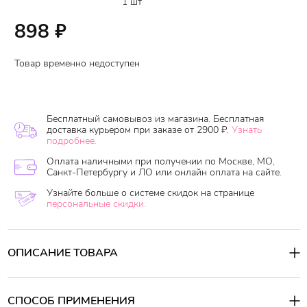
1 шт
898
₽
Товар временно недоступен
Бесплатный самовывоз из магазина. Бесплатная
доставка курьером при заказе от 2900 ₽.
Узнать
подробнее.
Оплата наличными при получении по Москве, МО,
Санкт-Петербургу и ЛО или онлайн оплата на сайте.
Узнайте больше о системе скидок на странице
персональные скидки.
ОПИСАНИЕ ТОВАРА
Гель для бритья Feather HiShave Moist Gel
— это увлажняющее
средство, предназначенное для мягкого и безопасного бритья.
В гель включены маленькие синие и оранжевые капсулы,
СПОСОБ ПРИМЕНЕНИЯ