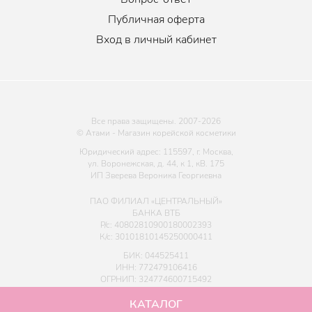
Публичная оферта
Вход в личный кабинет
Все права защищены. 2007-
2026
© Атами - Магазин корейской косметики
Юридический адрес: 115597, г. Москва,
ул. Воронежская, д. 44, к 1, кВ. 175
ИП Зверева Вероника Георгиевна
ПАО ФИЛИАЛ «ЦЕНТРАЛЬНЫЙ»
БАНКА ВТБ
Р/с: 40802810900180002393
К/с: 30101810145250000411
БИК: 044525411
ИНН: 772479106416
ОГРНИП: 324774600715492
КАТАЛОГ