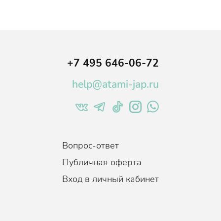
числе несколько уникальных
ондиционеров линейки
ы (технология
MICROWHIP
),
тываются в волосы,
+7 495 646-06-72
help@atami-jap.ru
Вопрос-ответ
Публичная оферта
Вход в личный кабинет