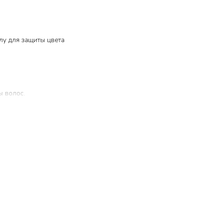
лу для защиты цвета
ы волос.
и блеск.
 после
т рост и