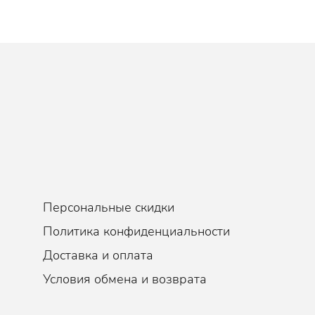
 применением самых последних технологических достижений, в том 
ства средств по уходу за волосами. В состав новых шампуней и к
ют обеспечить самый деликатный уход за волосами и кожей голов
концентрированные жидкие ампулы, входящие в состав, быстро впи
 блеск.
Персональные скидки
Политика конфиденциальности
Доставка и оплата
Условия обмена и возврата