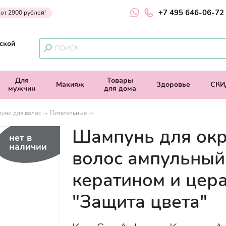
+7 495 646-06-72
 от 2900 рублей!
ской
Для
Товары
Макияж
Здоровье
СКИ
мужчин
для дома
уни для волос
Питательные
Шампунь для ок
нет в
наличии
волос ампульный
кератином и цер
"Защита цвета"