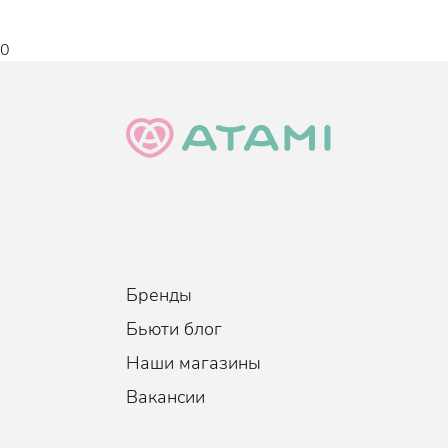
Новая линейка была разработана в 2021 году с
0
запатентованных технологий в области производ
ADVANCED
входят компоненты, которые позволя
сохраняя при этом свою эффективность. Высоко
восстанавливают и питают, придавая гладкость и
Бренды
Бьюти блог
Наши магазины
Вакансии