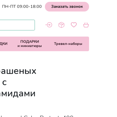
ПН-ПТ 09:00-18:00
Заказать звонок
ПОДАРКИ
ДКИ
Тревел-наборы
и миниатюры
рашеных
 с
амидами