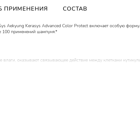
Б ПРИМЕНЕНИЯ
СОСТАВ
s Aekyung Kerasys Advanced Color Protect включает особую форму
е 100 применений шампуня.*
е влаги, оказывают связывающее действие между клетками кутикул
с, особенно после окрашивания, завивки, инсоляции.
вливают волосы, улучшают их внешний вид, возвращают гладкость 
вает влагу и придаёт волосам эластичность.
окадо, баобаба -
глубоко питают и восстанавливают поврежденные
волосы, укрепляет их по всей длине, делает более густыми, ускоряе
результаты сравнения с обычным шампунем Kerasys.