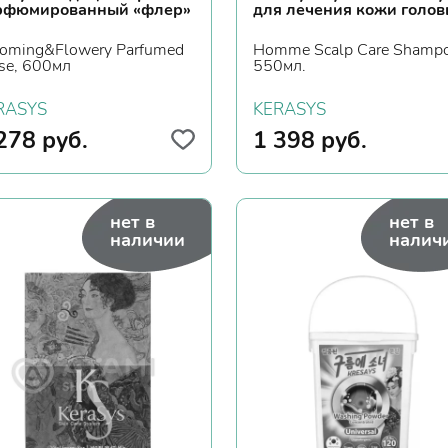
рфюмированный «флер»
для лечения кожи голо
oming&Flowery Parfumed
Homme Scalp Care Shamp
se, 600мл
550мл.
RASYS
KERASYS
278
руб.
1 398
руб.
нет в
нет в
наличии
налич