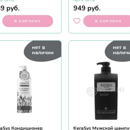
89
руб.
949
руб.
В КОРЗИНУ
В КОРЗИНУ
нет в
нет в
наличии
налич
raSys Кондиционер
KeraSys Мужской шампу