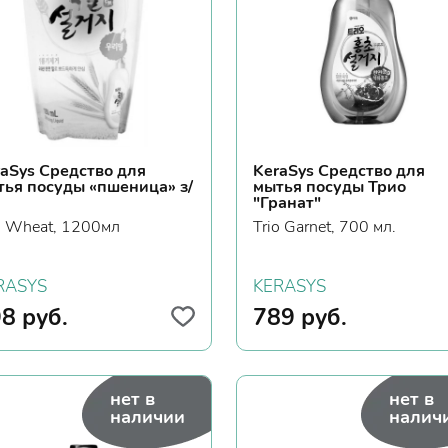
aSys Средство для
KeraSys Средство для
тья посуды «пшеница» з/
мытья посуды Трио
"Гранат"
o Wheat, 1200мл
Trio Garnet, 700 мл.
RASYS
KERASYS
98
руб.
789
руб.
нет в
нет в
наличии
налич