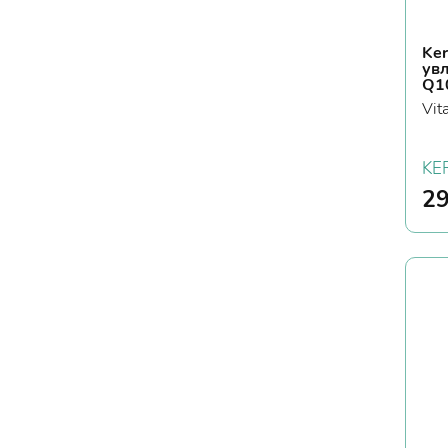
Ke
ув
Q1
Vit
KE
2