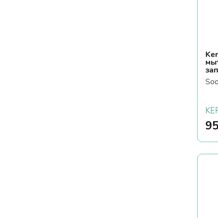
Ker
мы
за
Soo
KE
9