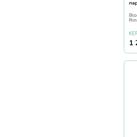
па
Blo
Rin
KE
1 