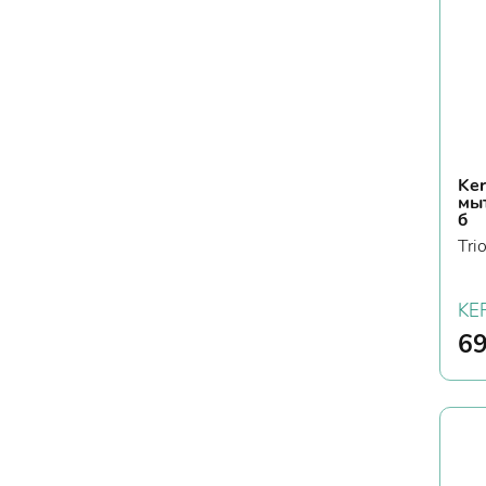
Ker
мы
б
Tri
KE
6