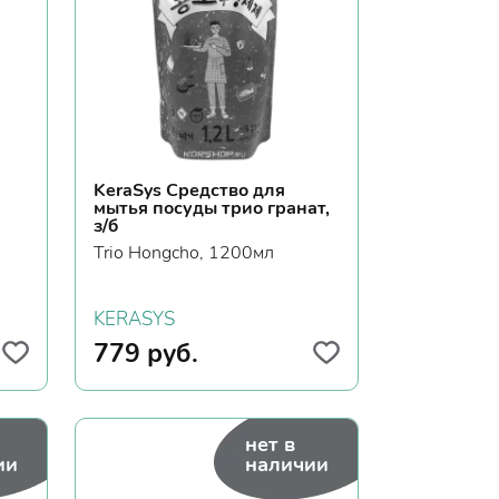
KeraSys Средство для
мытья посуды трио гранат,
з/б
Trio Hongcho, 1200мл
KERASYS
779
руб.
нет в
ии
наличии