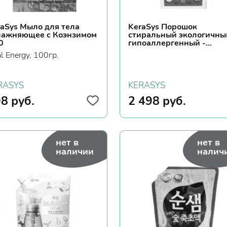
raSys Мыло для тела
KeraSys Порошок
лажняющее с Коэнзимом
стиральный экологичны
0
гипоаллергенный -
Universal, 2500г
al Energy, 100гр.
RASYS
KERASYS
98
руб.
2 498
руб.
нет в
нет в
наличии
налич