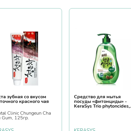
та зубная со вкусом
Средство для мытья
точного красного чая
посуды «фитонциды» -
KeraSys Trio phytoncides,
750мл
tal Clinic Chungeun Cha
 Gum, 125гр.
RASYS
KERASYS