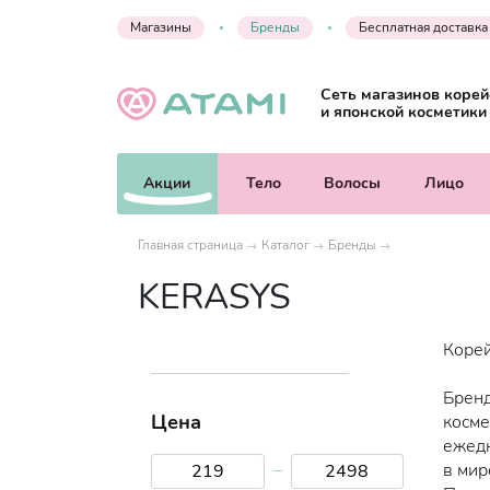
Магазины
Бренды
Бесплатная доставка
Сеть магазинов корей
и японской косметики
Акции
Тело
Волосы
Лицо
Главная страница
Каталог
Бренды
KERASYS
Корей
Бренд
Цена
косме
ежедн
–
в мир