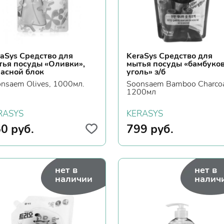
aSys Средство для
KeraSys Средство для
тья посуды «Oливки»,
мытья посуды «бамбуко
пасной блок
уголь» з/б
nsaem Olives, 1000мл.
Soonsaem Bamboo Charcoa
1200мл
RASYS
KERASYS
50
руб.
799
руб.
нет в
нет в
наличии
налич