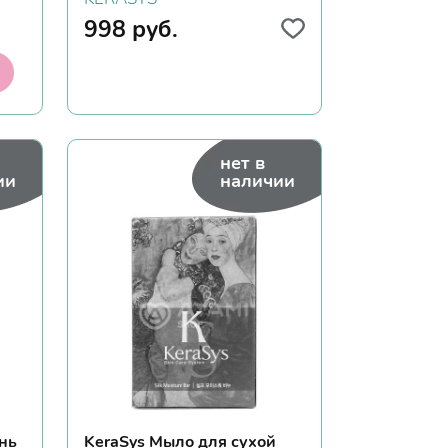
998
руб.
нет в
ии
наличии
нь
KeraSys Мыло для сухой