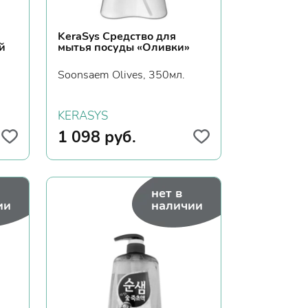
KeraSys Средство для
й
мытья посуды «Oливки»
Soonsaem Olives, 350мл.
KERASYS
1 098
руб.
нет в
ии
наличии