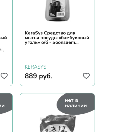
KeraSys Средство для
вый
мытья посуды «бамбуковый
уголь» о/б - Soonsaem
bamboo charcoal, 1000мл
l,
KERASYS
889
руб.
нет в
ии
наличии