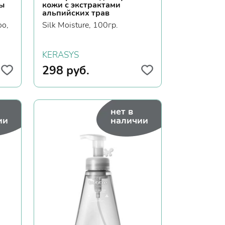
вы
кожи с экстрактами
альпийских трав
oo,
Silk Moisture, 100гр.
KERASYS
298
руб.
нет в
ии
наличии