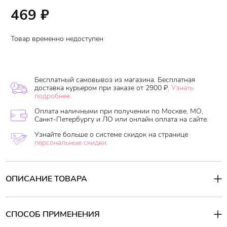
469
₽
Товар временно недоступен
Бесплатный самовывоз из магазина. Бесплатная
доставка курьером при заказе от 2900 ₽.
Узнать
подробнее.
Оплата наличными при получении по Москве, МО,
Санкт-Петербургу и ЛО или онлайн оплата на сайте.
Узнайте больше о системе скидок на странице
персональные скидки.
ОПИСАНИЕ ТОВАРА
Корейский бренд Kerasys не нуждается в рекламе. Он уже
зарекомендовал себя и завоевал многие сердца. Вся линейка
средств «Oriental Premium», включающая шампунь,
СПОСОБ ПРИМЕНЕНИЯ
кондиционер и маску, вполне может стать вашим любимчиком.