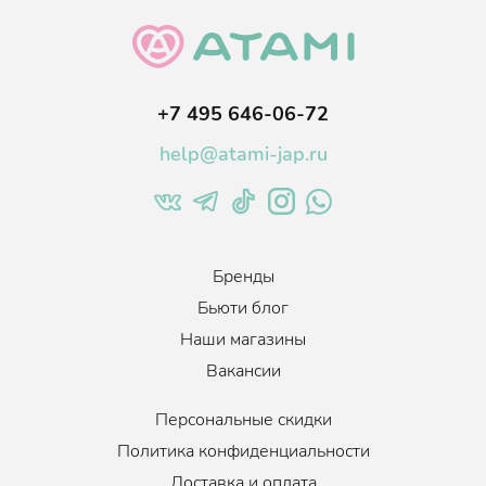
силикона, парабенов, изотиазолинона, бензофенона, красителей,
триэтаноламина, ингредиентов животного происхождения,
бензалкония хлорида, триклозана.
Возраст
:
Для всех возрастов
+7 495 646-06-72
Тип волос
:
Окрашенные, Поврежденные
help@atami-jap.ru
Когда использовать
:
По необходимости, 1-3 раза в неделю
Объем
:
600 мл.
Бренды
Бьюти блог
Наши магазины
Вакансии
Персональные скидки
Политика конфиденциальности
Доставка и оплата