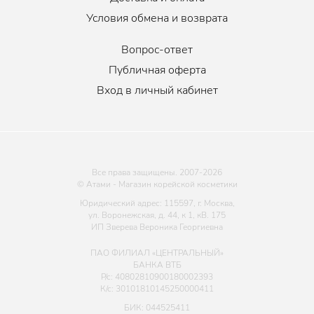
Условия обмена и возврата
Вопрос-ответ
Публичная оферта
Вход в личный кабинет
Все права защищены. 2007-
2026
© Атами - Магазин корейской косметики
Юридический адрес: 115597, г. Москва,
ул. Воронежская, д. 44, к 1, кВ. 175
ИП Зверева Вероника Георгиевна
ПАО ФИЛИАЛ «ЦЕНТРАЛЬНЫЙ»
БАНКА ВТБ
Р/с: 40802810900180002393
К/с: 30101810145250000411
БИК: 044525411