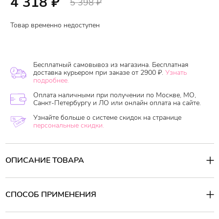
4 318
₽
5 398
₽
Товар временно недоступен
Бесплатный самовывоз из магазина. Бесплатная
доставка курьером при заказе от 2900 ₽.
Узнать
подробнее.
Оплата наличными при получении по Москве, МО,
Санкт-Петербургу и ЛО или онлайн оплата на сайте.
Узнайте больше о системе скидок на странице
персональные скидки.
ОПИСАНИЕ ТОВАРА
Сыворотка-активатор для жирной кожи головы
EBC Lab Scalp
Clear Scalp Activator
-
это новый подход к решению проблем с
волосами и кожей головы.
Улучшая состояние кожи головы,
СПОСОБ ПРИМЕНЕНИЯ
они создают основу для роста красивых волос и делают Ваши
волосы сильными и упругими.
Основная причина
Способ применения:
недостаточного объема при жирной коже головы – это забитые
Нанесите небольшое количество сыворотки на влажные