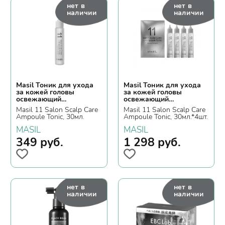
нет в
нет в
наличии
наличии
Masil Тоник для ухода
Masil Тоник для ухода
за кожей головы
за кожей головы
освежающий
освежающий
ампульный
ампульный
Masil 11 Salon Scalp Care
Masil 11 Salon Scalp Care
Ampoule Tonic, 30мл.
Ampoule Tonic, 30мл.*4шт.
MASIL
MASIL
349
руб.
1 298
руб.
нет в
нет в
наличии
наличии