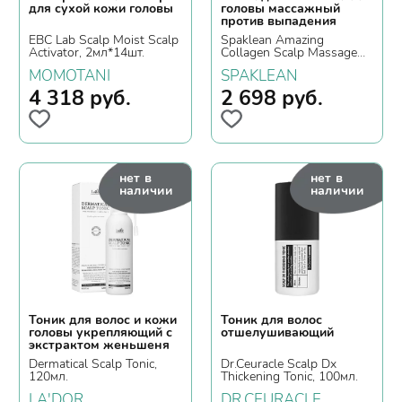
для сухой кожи головы
головы массажный
против выпадения
EBC Lab Scalp Moist Scalp
Spaklean Amazing
Activator, 2мл*14шт.
Collagen Scalp Massage
Tonic, 120мл.
MOMOTANI
SPAKLEAN
4 318
руб.
2 698
руб.
нет в
нет в
наличии
наличии
Тоник для волос и кожи
Тоник для волос
головы укрепляющий с
отшелушивающий
экстрактом женьшеня
Dermatical Scalp Tonic,
Dr.Ceuracle Scalp Dx
120мл.
Thickening Tonic, 100мл.
LA'DOR
DR.CEURACLE