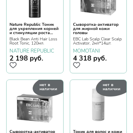
Nature Republic Тоник
Сыворотка-активатор
для укрепления корней
для жирной кожи
и стимуляции роста
головы
волос с экстрактом
Black Bean Anti Hair Loss
EBC Lab Scalp Clear Scalp
черной фасоли
Root Tonic, 120мл.
Activator, 2мл*14шт.
NATURE REPUBLIC
MOMOTANI
2 198
руб.
4 318
руб.
нет в
нет в
наличии
наличии
Сыворотка-активатор
Тоник для волос и кожи