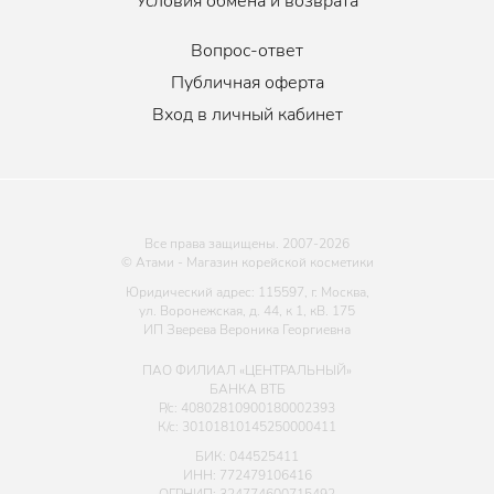
Условия обмена и возврата
Вопрос-ответ
Публичная оферта
Вход в личный кабинет
Все права защищены. 2007-
2026
© Атами - Магазин корейской косметики
Юридический адрес: 115597, г. Москва,
ул. Воронежская, д. 44, к 1, кВ. 175
ИП Зверева Вероника Георгиевна
ПАО ФИЛИАЛ «ЦЕНТРАЛЬНЫЙ»
БАНКА ВТБ
Р/с: 40802810900180002393
К/с: 30101810145250000411
БИК: 044525411
ИНН: 772479106416