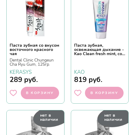
Паста зубная со вкусом
Паста зубная,
восточного красного
освежающая дыхание -
чая
Kao Clean fresh mint, со
вкусом натуральной
Dental Clinic Chungeun
мяты, 110г
Cha Ryu Gum, 125гр.
KERASYS
KAO
289
руб.
819
руб.
В КОРЗИНУ
В КОРЗИНУ
нет в
нет в
наличии
наличии