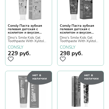
Consly Паста зубная
Consly Паста зубная
гелевая детская c
гелевая детская c
ксилитом и вкусом
ксилитом и вкусом
пломбира
шоколадного печенья
Dino's Smile Kids Gel
Dino's Smile Kids Gel
Toothpaste With Xylitol
Toothpaste With Xylitol
And Ice Cream, 60гр.
And Chocolate Cookie,
CONSLY
CONSLY
60гр.
229
руб.
298
руб.
нет в
нет в
наличии
наличии