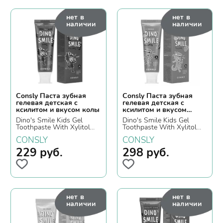
нет в
нет в
наличии
наличии
Consly Паста зубная
Consly Паста зубная
гелевая детская c
гелевая детская c
ксилитом и вкусом колы
ксилитом и вкусом
манго
Dino's Smile Kids Gel
Dino's Smile Kids Gel
Toothpaste With Xylitol
Toothpaste With Xylitol
And Cola, 60гр.
And Mango, 60гр.
CONSLY
CONSLY
229
руб.
298
руб.
нет в
нет в
наличии
наличии