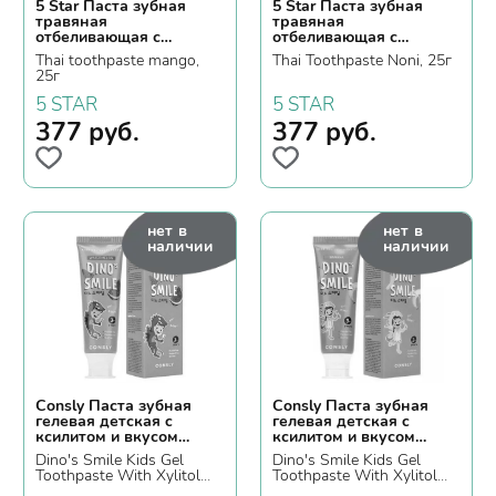
5 Star Паста зубная
5 Star Паста зубная
травяная
травяная
отбеливающая с
отбеливающая с
экстрактом манго
экстрактом нони
Thai toothpaste mango,
Thai Toothpaste Noni, 25г
25г
5 STAR
5 STAR
377
руб.
377
руб.
нет в
нет в
наличии
наличии
Consly Паста зубная
Consly Паста зубная
гелевая детская c
гелевая детская c
ксилитом и вкусом
ксилитом и вкусом
арбуза
банана
Dino's Smile Kids Gel
Dino's Smile Kids Gel
Toothpaste With Xylitol
Toothpaste With Xylitol
And Watermelon, 60гр.
And Banana, 60гр.