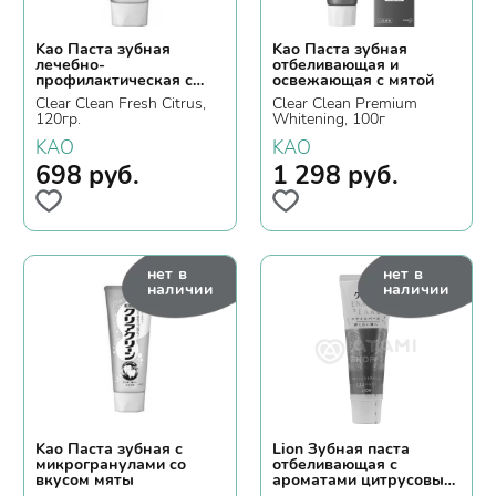
Kao Паста зубная
Kao Паста зубная
лечебно-
отбеливающая и
профилактическая с
освежающая с мятой
микрогранулами с
Clear Clean Fresh Citrus,
Clear Clean Premium
ароматом апельсина
120гр.
Whitening, 100г
KAO
KAO
698
руб.
1 298
руб.
нет в
нет в
наличии
наличии
Kao Паста зубная с
Lion Зубная паста
микрогранулами со
отбеливающая с
вкусом мяты
ароматами цитрусовых
и мяты