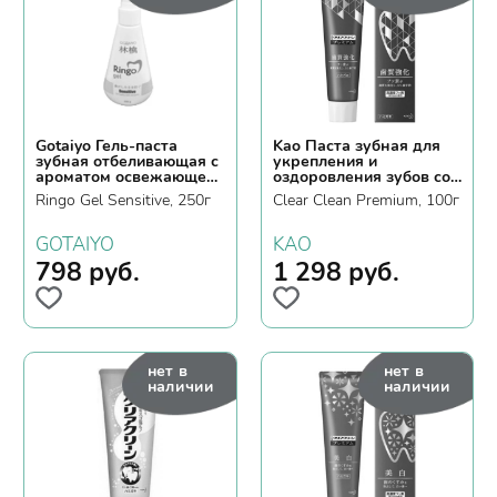
Gotaiyo Гель-паста
Kao Паста зубная для
зубная отбеливающая с
укрепления и
ароматом освежающей
оздоровления зубов со
мяты
вкусом мяты
Ringo Gel Sensitive, 250г
Clear Clean Premium, 100г
GOTAIYO
KAO
798
руб.
1 298
руб.
нет в
нет в
наличии
наличии