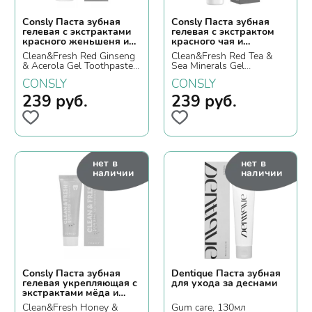
Consly Паста зубная
Consly Паста зубная
гелевая с экстрактами
гелевая с экстрактом
красного женьшеня и
красного чая и
ацеролы
морскими минералами
Clean&Fresh Red Ginseng
Clean&Fresh Red Tea &
& Acerola Gel Toothpaste,
Sea Minerals Gel
105гр.
Toothpaste, 105гр.
CONSLY
CONSLY
239
руб.
239
руб.
нет в
нет в
наличии
наличии
Consly Паста зубная
Dentique Паста зубная
гелевая укрепляющая с
для ухода за деснами
экстрактами мёда и
лемонграсса
Clean&Fresh Honey &
Gum care, 130мл