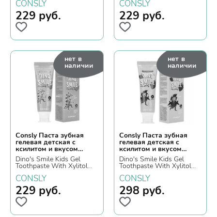
CONSLY
CONSLY
229
руб.
229
руб.
нет в
нет в
наличии
наличии
Consly Паста зубная
Consly Паста зубная
гелевая детская c
гелевая детская c
ксилитом и вкусом
ксилитом и вкусом
жвачки
клубники
Dino's Smile Kids Gel
Dino's Smile Kids Gel
Toothpaste With Xylitol
Toothpaste With Xylitol
And Bubble Gum, 60гр.
And Strawberry, 60гр.
CONSLY
CONSLY
229
руб.
298
руб.