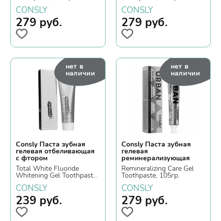
CONSLY
CONSLY
279
руб.
279
руб.
нет в
нет в
наличии
наличии
Consly Паста зубная
Consly Паста зубная
гелевая отбеливающая
гелевая
с фтором
реминерализующая
Total White Fluoride
Remineralizing Care Gel
Whitening Gel Toothpaste,
Toothpaste, 105гр.
105гр.
CONSLY
CONSLY
239
руб.
279
руб.