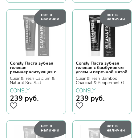
нет в
нет в
наличии
наличии
Consly Паста зубная
Consly Паста зубная
гелевая
гелевая с бамбуковым
реминерализующая с
углем и перечной мятой
кальцием и
Clean&Fresh Calcium &
Clean&Fresh Bamboo
натуральной морской
Natural Sea Salt
Charcoal & Peppermint Gel
солью
Remineralizing Gel
Toothpaste, 105гр.
CONSLY
CONSLY
Toothpaste, 105гр.
239
руб.
239
руб.
нет в
нет в
наличии
наличии