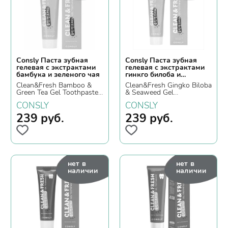
Consly Паста зубная
Consly Паста зубная
гелевая с экстрактами
гелевая с экстрактами
бамбука и зеленого чая
гинкго билоба и
морских водорослей
Clean&Fresh Bamboo &
Clean&Fresh Gingko Biloba
Green Tea Gel Toothpaste,
& Seaweed Gel
105гр.
Toothpaste, 105гр.
CONSLY
CONSLY
239
руб.
239
руб.
нет в
нет в
наличии
наличии