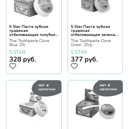
5 Star Паста зубная
5 Star Паста зубная
травяная
травяная
отбеливающая голубая
отбеливающая зеленая
с гвоздикой
с гвоздикой
Thai Toothpaste Clove
Thai Toothpaste Clove
Blue, 25г
Green, 25гр.
5 STAR
5 STAR
328
руб.
377
руб.
нет в
нет в
наличии
наличии