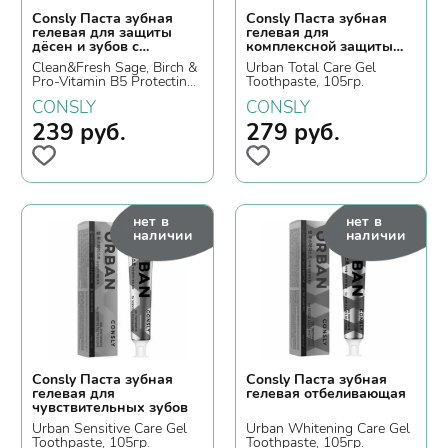
Consly Паста зубная
Consly Паста зубная
гелевая для защиты
гелевая для
дёсен и зубов с
комплексной защиты
экстрактами шалфея,
зубов
Clean&Fresh Sage, Birch &
Urban Total Care Gel
березы и провитамином
Pro-Vitamin B5 Protecting
Toothpaste, 105гр.
B5
Gel Toothpaste, 105гр.
CONSLY
CONSLY
239
руб.
279
руб.
нет в
нет в
наличии
наличии
Consly Паста зубная
Consly Паста зубная
гелевая для
гелевая отбеливающая
чувствительных зубов
Urban Sensitive Care Gel
Urban Whitening Care Gel
Toothpaste, 105гр.
Toothpaste, 105гр.