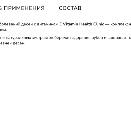
Б ПРИМЕНЕНИЯ
СОСТАВ
болеваний десен с витамином Е
Vitamin Health Clinic
— комплексны
ием.
 и натуральных экстрактов бережет здоровье зубов и защищает от
езней десен.
ми свойствами, что может помочь смягчить воспаление десен и 
бов.
ть сосуды десен и улучшить состояние десневой ткани благодаря
ойствам. Экстракт календулы может помочь укрепить сосуды десе
даря своим антивоспалительным и антисептическим свойствам. Ка
то помогает предотвратить развитие кариеса и обеспечить долгов
лительные заболевания десен, болезни периодонта, уменьшают 