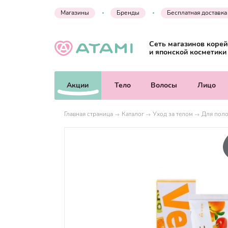
Магазины
Бренды
Бесплатная доставка
Сеть магазинов корей
и японской косметики
Акции
Тело
Волосы
Лицо
Главная страница
Каталог
Уход за телом
Для поло