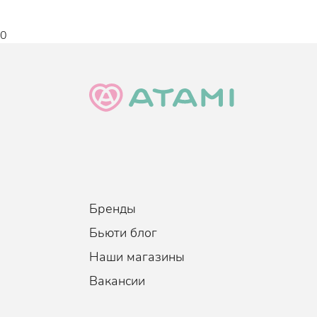
болезненность десен.
Паста избавляет от неприятного аромата, осве
0
Бренды
Бьюти блог
Наши магазины
Вакансии