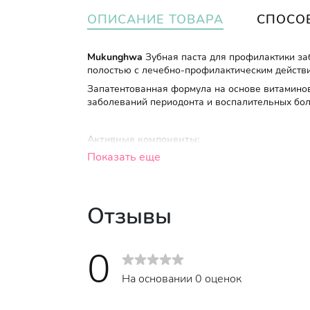
ОПИСАНИЕ ТОВАРА
СПОСО
Mukunghwa
Зубная паста для профилактики за
полостью с лечебно-профилактическим действ
Запатентованная формула на основе витаминов
заболеваний периодонта и воспалительных бол
Активные компоненты:
Показать еще
Витамин Е
обладает противовоспалительны
неприятные ощущения во время чистки зу
Экстракт календулы
может помочь укрепи
Отзывы
антивоспалительным и антисептическим св
улучшить состояние десневой ткани благо
способствует укреплению зубной эмали, ч
0
здоровье зубов.
На основании 0 оценок
Эти активные компоненты предотвращают воспа