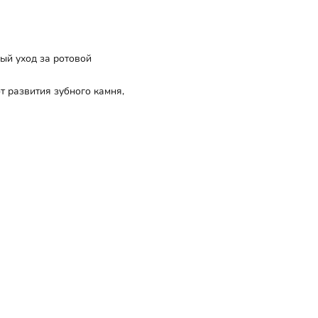
й уход за ротовой
 развития зубного камня,
облегчить
 своим
н и
лендула
ечное
кровоточивость и