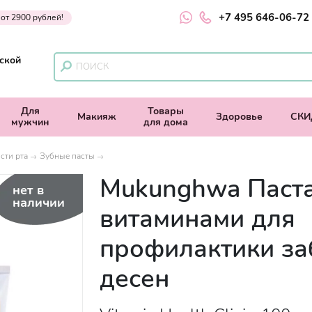
+7 495 646-06-72
 от 2900 рублей!
ской
Для
Товары
Макияж
Здоровье
СКИ
мужчин
для дома
сти рта
Зубные пасты
Mukunghwa Паста
нет в
наличии
витаминами для
профилактики за
десен