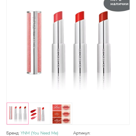
наличии
Бренд:
YNM (You Need Me)
Артикул: