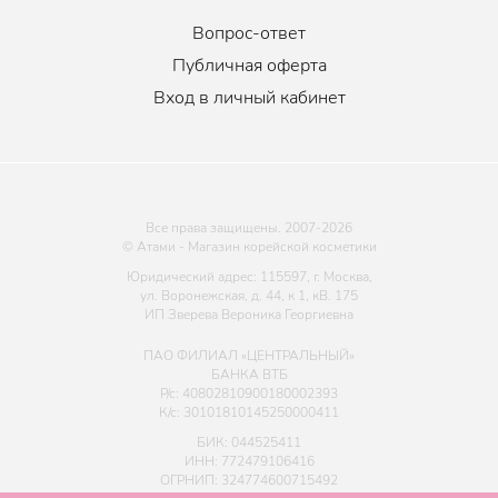
Вопрос-ответ
Публичная оферта
Вход в личный кабинет
Все права защищены. 2007-
2026
© Атами - Магазин корейской косметики
Юридический адрес: 115597, г. Москва,
ул. Воронежская, д. 44, к 1, кВ. 175
ИП Зверева Вероника Георгиевна
ПАО ФИЛИАЛ «ЦЕНТРАЛЬНЫЙ»
БАНКА ВТБ
Р/с: 40802810900180002393
К/с: 30101810145250000411
БИК: 044525411
ИНН: 772479106416
ОГРНИП: 324774600715492