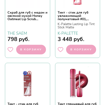
Скраб для губ с медом и
Тинт - стик для губ
овсяной мукой Honey
увлажняющий
Oatmeal Lip Scrub
полуматовый #01,
7mlThe Saem
темно-красная паприка
K-Palette Lasting Lip Tint
Stick Matte
THE SAEM
K-PALETTE
798
руб.
3 448
руб.
В КОРЗИНУ
В КОРЗИНУ
Тинт - стик для губ
Тинт глянцевый для губ