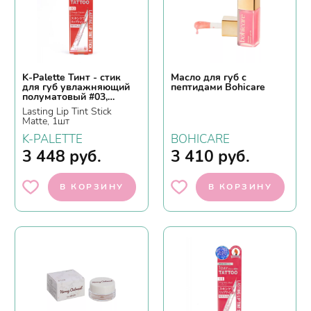
K-Palette Тинт - стик
Масло для губ с
для губ увлажняющий
пептидами Bohicare
полуматовый #03,
терракотовый
Lasting Lip Tint Stick
Matte, 1шт
K-PALETTE
BOHICARE
3 448
руб.
3 410
руб.
В КОРЗИНУ
В КОРЗИНУ