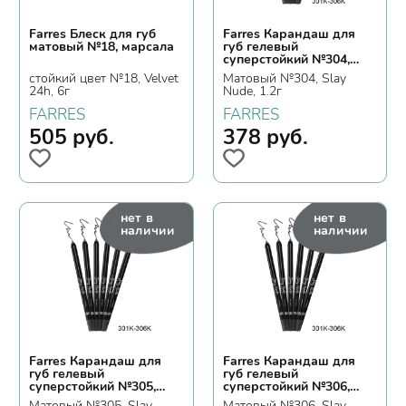
Farres Блеск для губ
Farres Карандаш для
матовый №18, марсала
губ гелевый
суперстойкий №304,
терракотовый
стойкий цвет №18, Velvet
Матовый №304, Slay
24h, 6г
Nude, 1.2г
FARRES
FARRES
505
руб.
378
руб.
нет в
нет в
наличии
наличии
Farres Карандаш для
Farres Карандаш для
губ гелевый
губ гелевый
суперстойкий №305,
суперстойкий №306,
пепельная роза
каштаново-коричневый
Матовый №305, Slay
Матовый №306, Slay