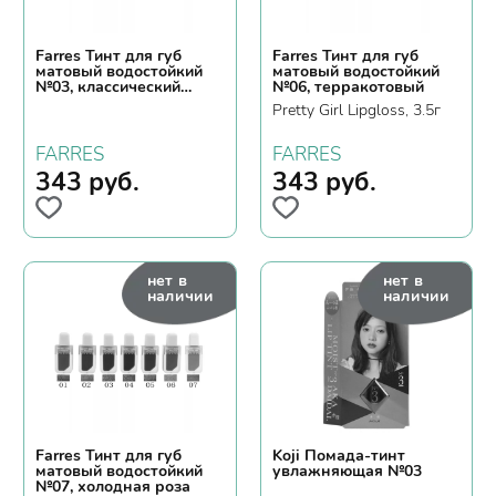
Farres Тинт для губ
Farres Тинт для губ
матовый водостойкий
матовый водостойкий
№03, классический
№06, терракотовый
красный - Pretty Girl
Pretty Girl Lipgloss, 3.5г
Lipgloss, 3.5г
FARRES
FARRES
343
руб.
343
руб.
нет в
нет в
наличии
наличии
Farres Тинт для губ
Koji Помада-тинт
матовый водостойкий
увлажняющая №03
№07, холодная роза