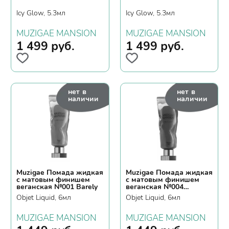
Icy Glow, 5.3мл
Icy Glow, 5.3мл
MUZIGAE MANSION
MUZIGAE MANSION
1 499
руб.
1 499
руб.
нет в
нет в
наличии
наличии
Muzigae Помада жидкая
Muzigae Помада жидкая
с матовым финишем
с матовым финишем
веганская №001 Barely
веганская №004
Affection
Objet Liquid, 6мл
Objet Liquid, 6мл
MUZIGAE MANSION
MUZIGAE MANSION