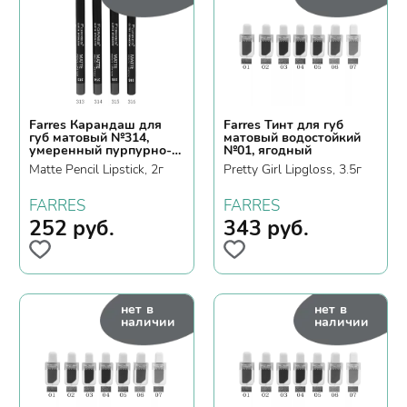
Farres Карандаш для
Farres Тинт для губ
губ матовый №314,
матовый водостойкий
умеренный пурпурно-
№01, ягодный
красный
Matte Pencil Lipstick, 2г
Pretty Girl Lipgloss, 3.5г
FARRES
FARRES
252
руб.
343
руб.
нет в
нет в
наличии
наличии