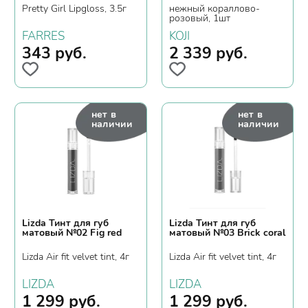
Pretty Girl Lipgloss, 3.5г
нежный кораллово-
розовый, 1шт
FARRES
KOJI
343
руб.
2 339
руб.
нет в
нет в
наличии
наличии
Lizda Тинт для губ
Lizda Тинт для губ
матовый №02 Fig red
матовый №03 Brick coral
Lizda Air fit velvet tint, 4г
Lizda Air fit velvet tint, 4г
LIZDA
LIZDA
1 299
руб.
1 299
руб.