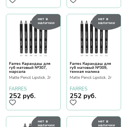
нет в
нет в
наличии
наличии
Farres Карандаш для
Farres Карандаш для
губ матовый №307,
губ матовый №309,
марсала
темная малина
Matte Pencil Lipstick, 2г
Matte Pencil Lipstick, 2г
FARRES
FARRES
252
руб.
252
руб.
нет в
нет в
наличии
наличии