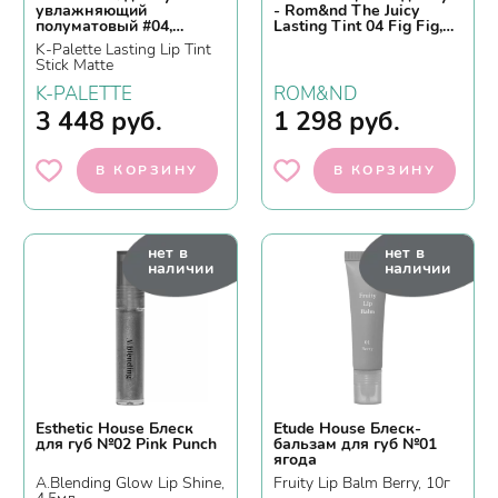
увлажняющий
- Rom&nd The Juicy
полуматовый #04,
Lasting Tint 04 Fig Fig,
каштановый
3,5г
K-Palette Lasting Lip Tint
Stick Matte
K-PALETTE
ROM&ND
3 448
руб.
1 298
руб.
В КОРЗИНУ
В КОРЗИНУ
нет в
нет в
наличии
наличии
Esthetic House Блеск
Etude House Блеск-
для губ №02 Pink Punch
бальзам для губ №01
ягода
A.Blending Glow Lip Shine,
Fruity Lip Balm Berry, 10г