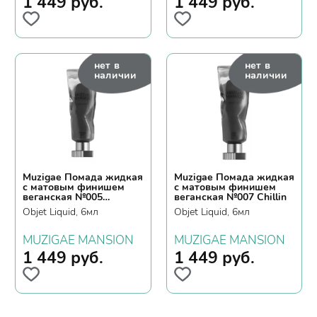
1 449
руб.
1 449
руб.
нет в
нет в
наличии
наличии
Muzigae Помада жидкая
Muzigae Помада жидкая
с матовым финишем
с матовым финишем
веганская №005
веганская №007 Chillin
Stunning
Objet Liquid, 6мл
Objet Liquid, 6мл
MUZIGAE MANSION
MUZIGAE MANSION
1 449
руб.
1 449
руб.