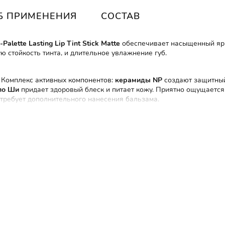
Б ПРИМЕНЕНИЯ
СОСТАВ
-Palette Lasting Lip Tint Stick Matte
обеспечивает насыщенный ярк
 стойкость тинта, и длительное увлажнение губ.
.
Комплекс активных компонентов:
керамиды NP
создают защитный
ло Ши
придает здоровый блеск и питает кожу. Приятно ощущается 
 требует дополнительного нанесения бальзама.