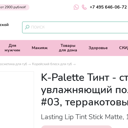
+7 495 646-06-72
 от 2900 рублей!
ской
Для
Товары
Макияж
Здоровье
СКИ
мужчин
для дома
осметика для губ
Корейский блеск для губ
K-Palette Тинт - с
увлажняющий по
#03, терракотов
Lasting Lip Tint Stick Matte,