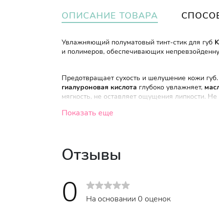
ОПИСАНИЕ ТОВАРА
СПОСО
Увлажняющий полуматовый тинт-стик для губ
K
и полимеров, обеспечивающих непревзойденную
Предотвращает сухость и шелушение кожи губ
гиалуроновая кислота
глубоко увлажняет,
мас
мягкость, не оставляет ощущения липкости. Не
Показать еще
Тон 03 (терракотовый).
Отзывы
0
На основании 0 оценок