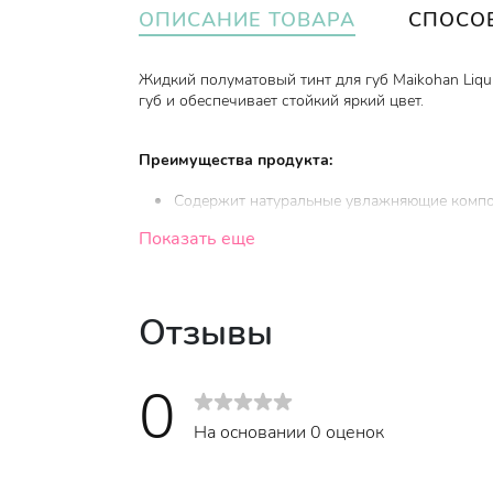
ОПИСАНИЕ ТОВАРА
СПОСО
Жидкий полуматовый тинт для губ Maikohan Liqu
губ и обеспечивает стойкий яркий цвет.
Преимущества продукта:
Содержит натуральные увлажняющие компон
косточек.
Показать еще
Шелковистая текстура пудры за счет входящ
Стойкая гладкая текстура и яркий цвет.
Отзывы
Легко наносится благодаря острому скошен
Тон 05 - каштан.
0
На основании 0 оценок