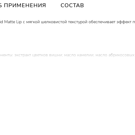
Б ПРИМЕНЕНИЯ
СОСТАВ
id Matte Lip с мягкой шелковистой текстурой обеспечивает эффект
енты: экстракт цветков вишни; масло камелии; масло абрикосовых
его в состав нейлона-12 придает губам гладкость.
ному кончику.