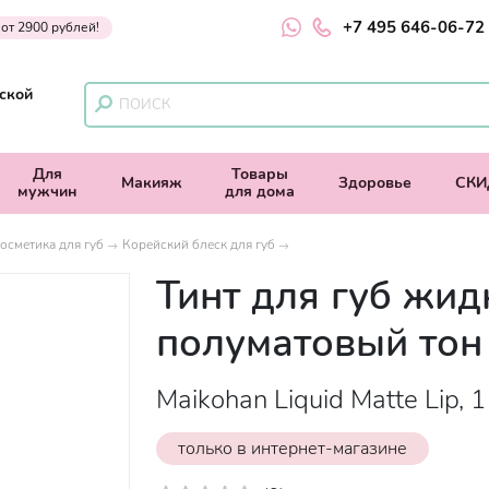
+7 495 646-06-72
 от 2900 рублей!
ской
Для
Товары
Макияж
Здоровье
СКИ
мужчин
для дома
осметика для губ
Корейский блеск для губ
Тинт для губ жид
полуматовый тон
Maikohan Liquid Matte Lip, 1
только в интернет-магазине