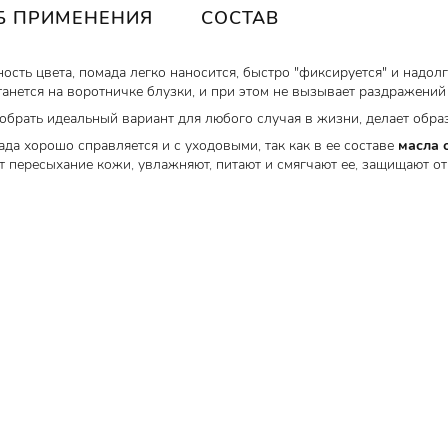
Б ПРИМЕНЕНИЯ
СОСТАВ
ть цвета, помада легко наносится, быстро "фиксируется" и надолго
станется на воротничке блузки, и при этом не вызывает раздражений
обрать идеальный вариант для любого случая в жизни, делает обр
а хорошо справляется и с уходовыми, так как в ее составе
масла 
т пересыхание кожи, увлажняют, питают и смягчают ее, защищают о
 дозируется, равномерно наносится и экономно расходуется.
+, 25+