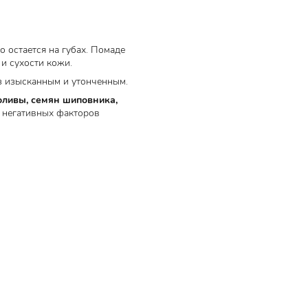
 остается на губах. Помаде
 и сухости кожи.
аз изысканным и утонченным.
оливы, семян шиповника,
т негативных факторов
Товар сертифицирован.