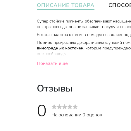
ОПИСАНИЕ ТОВАРА
СПОСО
Супер стойкие пигменты обеспечивают насыщеннос
не страшны еда, она не запачкает посуду и не о
Богатая палитра оттенков помады позволяет под
Помимо прекрасных декоративных функций помад
виноградных косточек
, которые предупреждаю
внешней среды.
Благодаря специальной кнопке, помада идеально
Показать еще
Отзывы
Возраст
:
20+, 30+, 35+, 40+, 45+, 50+, 55
0
Когда использовать
:
По необходимости
На основании 0 оценок