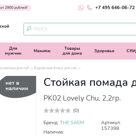
+7 495 646-06-72
 от 2900 рублей!
ской
Для
Товары
Макияж
Здоровье
СКИ
мужчин
для дома
осметика для губ
Корейский блеск для губ
Стойкая помада д
нет в
наличии
PK02 Lovely Chu, 2,2гр.
(
0
)
Бренд:
THE SAEM
Артикул:
157398
Наличие: