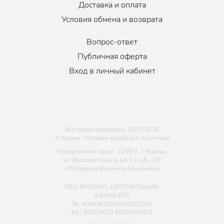
Доставка и оплата
Условия обмена и возврата
Вопрос-ответ
Публичная оферта
Вход в личный кабинет
Все права защищены. 2007-
2026
© Атами - Магазин корейской косметики
Юридический адрес: 115597, г. Москва,
ул. Воронежская, д. 44, к 1, кВ. 175
ИП Зверева Вероника Георгиевна
ПАО ФИЛИАЛ «ЦЕНТРАЛЬНЫЙ»
БАНКА ВТБ
Р/с: 40802810900180002393
К/с: 30101810145250000411