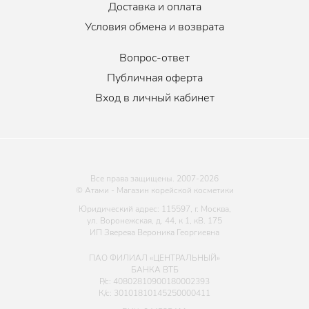
Доставка и оплата
Условия обмена и возврата
Вопрос-ответ
Публичная оферта
Вход в личный кабинет
Все права защищены. 2007-
2026
© Атами - Магазин корейской косметики
Юридический адрес: 115597, г. Москва,
ул. Воронежская, д. 44, к 1, кВ. 175
ИП Зверева Вероника Георгиевна
ПАО ФИЛИАЛ «ЦЕНТРАЛЬНЫЙ»
БАНКА ВТБ
Р/с: 40802810900180002393
К/с: 30101810145250000411