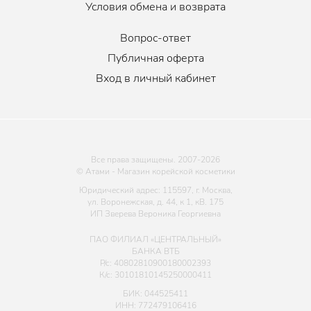
Условия обмена и возврата
Вопрос-ответ
Публичная оферта
Вход в личный кабинет
Все права защищены. 2007-
2026
© Атами - Магазин корейской косметики
Юридический адрес: 115597, г. Москва,
ул. Воронежская, д. 44, к 1, кВ. 175
ИП Зверева Вероника Георгиевна
ПАО ФИЛИАЛ «ЦЕНТРАЛЬНЫЙ»
БАНКА ВТБ
Р/с: 40802810900180002393
К/с: 30101810145250000411
БИК: 044525411
ИНН: 772479106416