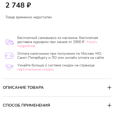
2 748
₽
Товар временно недоступен
Бесплатный самовывоз из магазина. Бесплатная
доставка курьером при заказе от 2900 ₽.
Узнать
подробнее.
Оплата наличными при получении по Москве, МО,
Санкт-Петербургу и ЛО или онлайн оплата на сайте.
Узнайте больше о системе скидок на странице
персональные скидки.
ОПИСАНИЕ ТОВАРА
Бессиликоновый шампунь на основе аминокислот (глицин,
аланин, бетаин) и гематина создает воздушную, нежную пенку,
деликатно очищая и обеспечивая защиту для волос и кожи
СПОСОБ ПРИМЕНЕНИЯ
головы. Гематин замедляет процесс старения кожи головы и
волос: препятствует появлению седины, секущихся кончиков, а
Способ применения: