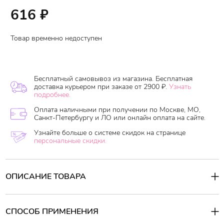
616
₽
Товар временно недоступен
Бесплатный самовывоз из магазина. Бесплатная
доставка курьером при заказе от 2900 ₽.
Узнать
подробнее.
Оплата наличными при получении по Москве, МО,
Санкт-Петербургу и ЛО или онлайн оплата на сайте.
Узнайте больше о системе скидок на странице
персональные скидки.
ОПИСАНИЕ ТОВАРА
Eclore Studio
Protein Injection Shampoo
- увлажняющий
протеиновый шампунь для волос без сульфатов и силиконов!
Несмотря на отсутствие сульфатов, прекрасно пенится.
СПОСОБ ПРИМЕНЕНИЯ