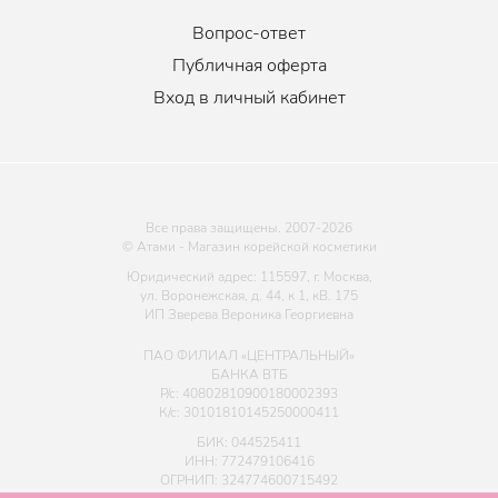
Вопрос-ответ
Публичная оферта
Вход в личный кабинет
Все права защищены. 2007-
2026
© Атами - Магазин корейской косметики
Юридический адрес: 115597, г. Москва,
ул. Воронежская, д. 44, к 1, кВ. 175
ИП Зверева Вероника Георгиевна
ПАО ФИЛИАЛ «ЦЕНТРАЛЬНЫЙ»
БАНКА ВТБ
Р/с: 40802810900180002393
К/с: 30101810145250000411
БИК: 044525411
ИНН: 772479106416
ОГРНИП: 324774600715492