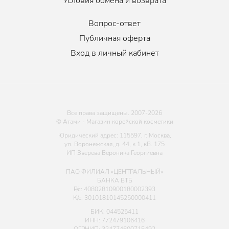
Условия обмена и возврата
Вопрос-ответ
Публичная оферта
Вход в личный кабинет
Все права защищены. 2007-
2026
© Атами - Магазин корейской косметики
Юридический адрес: 115597, г. Москва,
ул. Воронежская, д. 44, к 1, кВ. 175
ИП Зверева Вероника Георгиевна
ПАО ФИЛИАЛ «ЦЕНТРАЛЬНЫЙ»
БАНКА ВТБ
Р/с: 40802810900180002393
К/с: 30101810145250000411
БИК: 044525411
ИНН: 772479106416