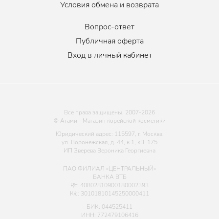
Условия обмена и возврата
Вопрос-ответ
Публичная оферта
Вход в личный кабинет
Все права защищены. 2007-
2026
© Атами - Магазин корейской косметики
Юридический адрес: 115597, г. Москва,
ул. Воронежская, д. 44, к 1, кВ. 175
ИП Зверева Вероника Георгиевна
ПАО ФИЛИАЛ «ЦЕНТРАЛЬНЫЙ»
БАНКА ВТБ
Р/с: 40802810900180002393
К/с: 30101810145250000411
БИК: 044525411
ИНН: 772479106416