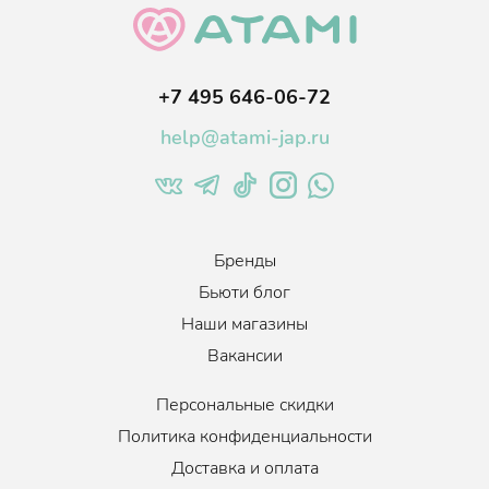
возвращается сила волос, за счет наличия пектина в
составе женьшеня, и выпадение становится редким.
Препятствует образованию перхоти.
Лимонная кислота
регулирует рН средства, делает
+7 495 646-06-72
продукт более кислым, что оптимизирует его функцию.
help@atami-jap.ru
Обладает мягким отшелушивающим эффектом.
Благодаря сбалансированной формуле подходит для
ежедневного применения.
Бренды
Бьюти блог
Наши магазины
Вакансии
Персональные скидки
Политика конфиденциальности
Доставка и оплата