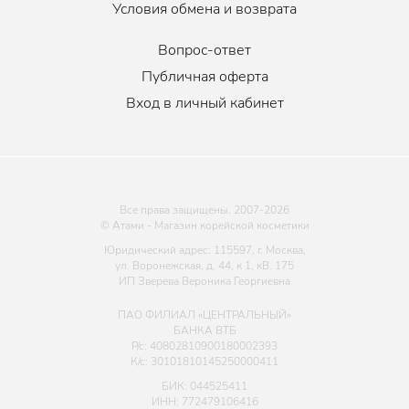
не рекомендован для ежедневного использования.
Условия обмена и возврата
Вопрос-ответ
Публичная оферта
Вход в личный кабинет
Все права защищены. 2007-
2026
© Атами - Магазин корейской косметики
Юридический адрес: 115597, г. Москва,
ул. Воронежская, д. 44, к 1, кВ. 175
ИП Зверева Вероника Георгиевна
ПАО ФИЛИАЛ «ЦЕНТРАЛЬНЫЙ»
БАНКА ВТБ
Р/с: 40802810900180002393
К/с: 30101810145250000411
БИК: 044525411
ИНН: 772479106416