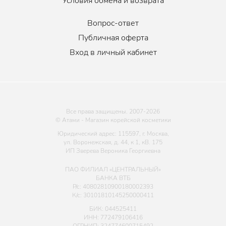
Условия обмена и возврата
Вопрос-ответ
Публичная оферта
Вход в личный кабинет
Все права защищены. 2007-
2026
© Атами - Магазин корейской косметики
Юридический адрес: 115597, г. Москва,
ул. Воронежская, д. 44, к 1, кВ. 175
ИП Зверева Вероника Георгиевна
ПАО ФИЛИАЛ «ЦЕНТРАЛЬНЫЙ»
БАНКА ВТБ
Р/с: 40802810900180002393
К/с: 30101810145250000411
БИК: 044525411
ИНН: 772479106416