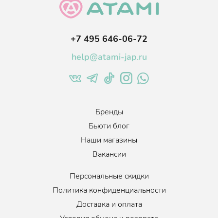
Камелия
в сост
аве делает волосы более шелковистыми
.
Средство прошло дерматологические испытания.
+7 495 646-06-72
Thinkco
- корейская косметическая компания, которая
занимается производством
косметических средств для
профессионального ухода.
В составе косметики бренд
help@atami-jap.ru
использует только натуральные проверенные ингредиенты.
Запатентованные формулы
и инновационные разработки
помогают компании быстро находить клиентов по всему
миру.
Объем
:
500 мл.
Бренды
Бьюти блог
Наши магазины
Вакансии
Персональные скидки
Политика конфиденциальности
Доставка и оплата