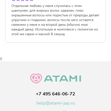
волос, тем самым стимулируя рост волос, а также снижает
Отдельная любовь у меня случилась с этим
активность сальных желез.
шампунем, для жирных волос идеален, плюс
окрашенные волосы или пористые от природы делает
Шампунь обладает прозрачной гелеобразной консистенцией с
упругими и гладкими, волосы после него остаются
неярко выраженным ароматом. Имеет экономичный расход.
свежими у меня и на второй день (обычно мою
каждый день). Использую в комплексе с пилингом из
этой же серии и маской 8 секунд.
Возраст
:
Для всех возрастов
Тип волос
:
Окрашенные, Поврежденные, Ломкие, Вьющиеся,
Нормальные, Все типы волос, Жирная кожа головы
Тип кожи
:
Жирная, Нормальная, Все типы кожи
0
Когда использовать
:
По необходимости
Объем
:
300 мл.
+7 495 646-06-72
help@atami-jap.ru