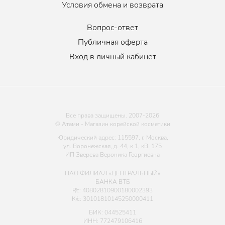
Условия обмена и возврата
Вопрос-ответ
Публичная оферта
Вход в личный кабинет
Все права защищены. 2007-
2026
© Атами - Магазин корейской косметики
Юридический адрес: 115597, г. Москва,
ул. Воронежская, д. 44, к 1, кВ. 175
ИП Зверева Вероника Георгиевна
ПАО ФИЛИАЛ «ЦЕНТРАЛЬНЫЙ»
БАНКА ВТБ
Р/с: 40802810900180002393
К/с: 30101810145250000411
БИК: 044525411
ИНН: 772479106416