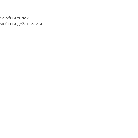
 с любым типом
ечебным действием и
мализует
оторый по
иал"
нтов,
кое