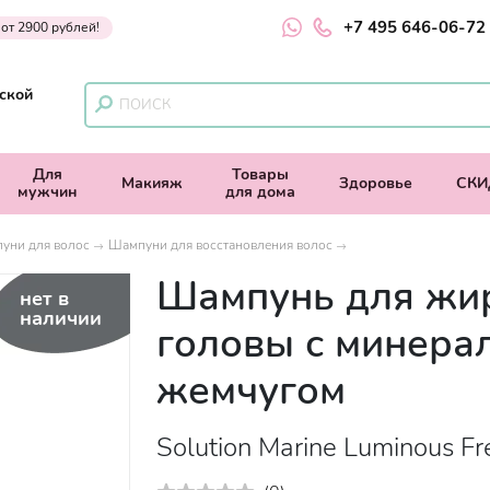
+7 495 646-06-72
 от 2900 рублей!
ской
Для
Товары
Макияж
Здоровье
СКИ
мужчин
для дома
уни для волос
Шампуни для восстановления волос
Шампунь для жи
нет в
наличии
головы с минера
жемчугом
Solution Marine Luminous F