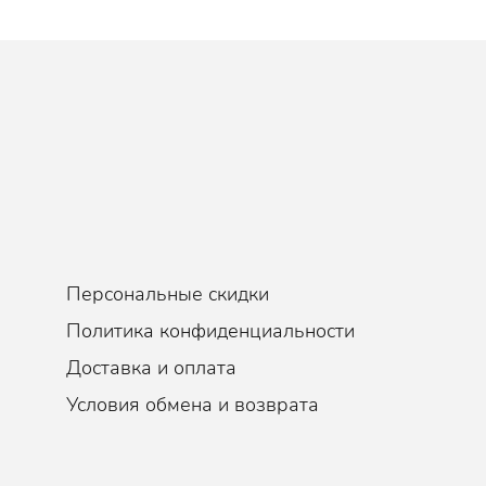
 кто страдает от кожных проблем, от различного типа перхоти ил
головы
Ежедневно
Персональные скидки
Политика конфиденциальности
Доставка и оплата
Условия обмена и возврата