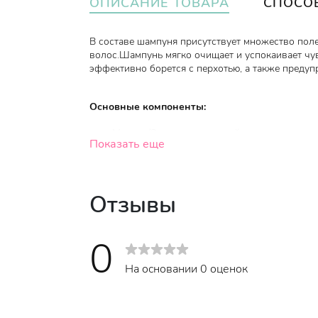
ОПИСАНИЕ ТОВАРА
СПОСО
В составе шампуня присутствует множество пол
волос.
Шампунь мягко очищает и успокаивает чу
эффективно борется с перхотью, а также предуп
Основные компоненты:
Ментол/Экстракт перечной мяты
- придает
Показать еще
активность сальных желез, абсорбирует, 
Гиалуроновая кислота
- сохраняет волосы
Чайное дерево и Морская вода
- снимают 
Отзывы
Хитозан и Керамиды
- в комплеске увлажн
Жемчужный порошок -
способствует ускор
0
своему химическому составу очень близок 
клеток). В его составе 22 аминокислоты (
На основании 0 оценок
витамин D и витамины группы B.
Комплекс из
1
9
растительных - цветочных 
расчесывание.