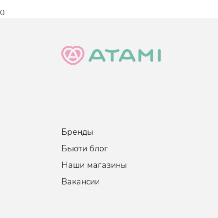
0
Особенно рекомендуется этот шампунь для тех,
головы.
Возраст
:
Для всех возрастов
Тип волос
:
Все типы волос, Жирная кожа 
Тип кожи
:
Все типы кожи
Когда использовать
:
По необходимости, 
Объем
:
550 мл.
Бренды
Бьюти блог
Наши магазины
Вакансии