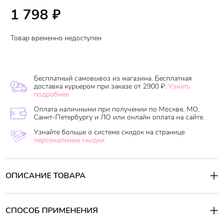
1 798
₽
Товар временно недоступен
Бесплатный самовывоз из магазина. Бесплатная
доставка курьером при заказе от 2900 ₽.
Узнать
подробнее.
Оплата наличными при получении по Москве, МО,
Санкт-Петербургу и ЛО или онлайн оплата на сайте.
Узнайте больше о системе скидок на странице
персональные скидки.
ОПИСАНИЕ ТОВАРА
Шампунь для волос содержит ценное аргановое масло,
обогащенное незаменимыми природными антиоксидантами и
витаминами. Шампунь эффективно очищает волосы и кожу
СПОСОБ ПРИМЕНЕНИЯ
головы от повседневных загрязнений, удаляет избыток себума,