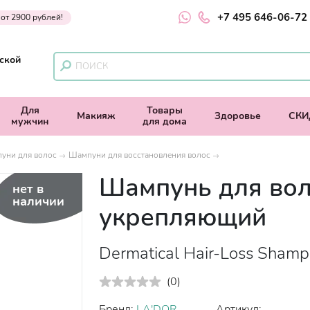
+7 495 646-06-72
 от 2900 рублей!
ской
Для
Товары
Макияж
Здоровье
СКИ
мужчин
для дома
уни для волос
Шампуни для восстановления волос
Шампунь для во
нет в
наличии
укрепляющий
Dermatical Hair-Loss Shampo
(
0
)
Бренд:
LA'DOR
Артикул: