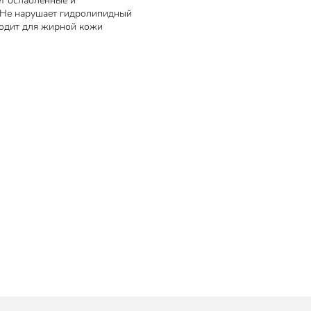
ет ослабленные и
. Не нарушает гидролипидный
ходит для жирной кожи
ток.
отным и
й,
ть и
адает