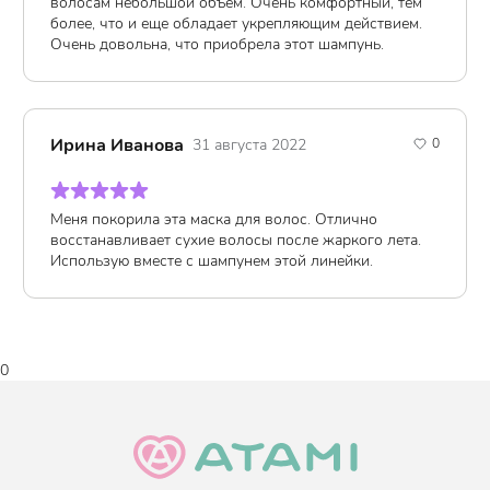
волосам небольшой объем. Очень комфортный, тем
более, что и еще обладает укрепляющим действием.
Подходит
для
вьющихся, осветленных, окрашенных,
поврежденных, тонких, тусклых
Очень довольна, что приобрела этот шампунь.
волос.
Не содержит силиконы и агрессивные ПАВы
.
Возраст
:
15+
Тип волос
:
Окрашенные, Сухие, Поврежденные, Ломкие,
Ирина Иванова
0
31 августа 2022
Вьющиеся
Тип кожи
:
Все типы кожи
Меня покорила эта маска для волос. Отлично
Когда использовать
:
По необходимости, 1-3 раза в неделю,
восстанавливает сухие волосы после жаркого лета.
Ежедневно
Использую вместе с шампунем этой линейки.
Объем
:
330 мл.
0