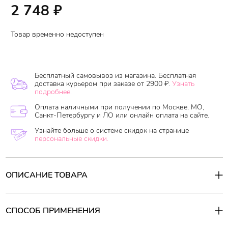
2 748
₽
Товар временно недоступен
Бесплатный самовывоз из магазина. Бесплатная
доставка курьером при заказе от 2900 ₽.
Узнать
подробнее.
Оплата наличными при получении по Москве, МО,
Санкт-Петербургу и ЛО или онлайн оплата на сайте.
Узнайте больше о системе скидок на странице
персональные скидки.
ОПИСАНИЕ ТОВАРА
Бессиликоновый шампунь на основе аминокислот, кораллового
порошка и SCF-частиц создает воздушную, нежную пену,
деликатно очищая и обеспечивая защиту для волос и кожи
СПОСОБ ПРИМЕНЕНИЯ
головы. SCF-частицы - эксклюзивная разработка
производителя, является идеальной основой, которая очищает
Способ применения: