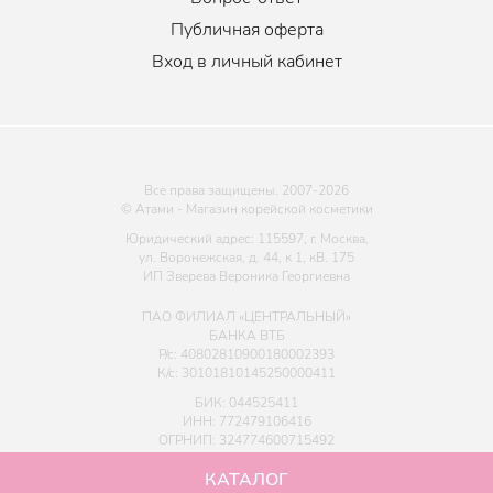
Публичная оферта
Вход в личный кабинет
Все права защищены. 2007-
2026
© Атами - Магазин корейской косметики
Юридический адрес: 115597, г. Москва,
ул. Воронежская, д. 44, к 1, кВ. 175
ИП Зверева Вероника Георгиевна
ПАО ФИЛИАЛ «ЦЕНТРАЛЬНЫЙ»
БАНКА ВТБ
Р/с: 40802810900180002393
К/с: 30101810145250000411
БИК: 044525411
ИНН: 772479106416
ОГРНИП: 324774600715492
КАТАЛОГ