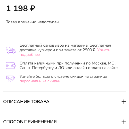
1 198
₽
Товар временно недоступен
Бесплатный самовывоз из магазина. Бесплатная
доставка курьером при заказе от 2900 ₽.
Узнать
подробнее.
Оплата наличными при получении по Москве, МО,
Санкт-Петербургу и ЛО или онлайн оплата на сайте.
Узнайте больше о системе скидок на странице
персональные скидки.
ОПИСАНИЕ ТОВАРА
Шампунь для волос содержит ценное аргановое масло,
обогащенное незаменимыми природными антиоксидантами и
витаминами. Шампунь эффективно очищает волосы и кожу
СПОСОБ ПРИМЕНЕНИЯ
головы от повседневных загрязнений, удаляет избыток себума,