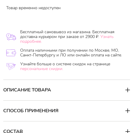
Товар временно недоступен
Бесплатный самовывоз из магазина. Бесплатная
доставка курьером при заказе от 2900 ₽.
Узнать
подробнее.
Оплата наличными при получении по Москве, МО,
Санкт-Петербургу и ЛО или онлайн оплата на сайте.
Узнайте больше о системе скидок на странице
персональные скидки.
ОПИСАНИЕ ТОВАРА
Institute-Beaute Mango Rich Protein Hair Shampoo эффективно
очищает волосы от загрязнений и себума. Содержит масло
манго, которое питает и увлажняет сухие и обезвоженные
СПОСОБ ПРИМЕНЕНИЯ
волосы, подверженные частой термической обработке.
Смягчает, укрепляет и повышает защитные свойства волос. Не
Способ применения:
утяжеляет.
Нанесите небольшое количество шампуня на мокрые волосы,
кончиками пальцев массируйте кожу головы, втирая в нее
СОСТАВ
Активные компоненты: