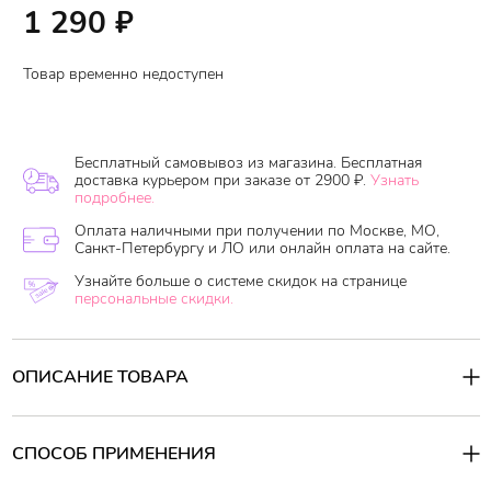
1 290
₽
Товар временно недоступен
Бесплатный самовывоз из магазина. Бесплатная
доставка курьером при заказе от 2900 ₽.
Узнать
подробнее.
Оплата наличными при получении по Москве, МО,
Санкт-Петербургу и ЛО или онлайн оплата на сайте.
Узнайте больше о системе скидок на странице
персональные скидки.
ОПИСАНИЕ ТОВАРА
Содержит растительные экстракты, которые освежают и
помогают сохранить чистоту волос, идеален для тех, у кого
быстро жирнятся волосы. Также с
одержит специальные
СПОСОБ ПРИМЕНЕНИЯ
компоненты, которые борются с с грибковыми инфекциями
кожи, перхотью и экземой.
Способ применения: