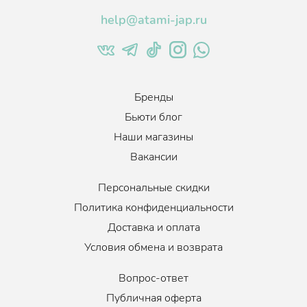
активному росту. Улучшает микроциркуляцию, пробуждает
help@atami-jap.ru
спящие луковицы, делает волос более плотным и упругим.
Экстракт плодов мандарина
оказывает мощное
антиоксидантное действие, замедляет процесс старения,
защищает от внешних раздражителей.
Ментол
улучшает кровообращение и питание луковиц
Бренды
волос, тем самым стимулируя рост волос, а также
нормализует активность сальных желез.
Бьюти блог
Наши магазины
Подходит для жирной и чувствительной кожи головы.
Вакансии
Персональные скидки
Политика конфиденциальности
Доставка и оплата
Условия обмена и возврата
Вопрос-ответ
Публичная оферта