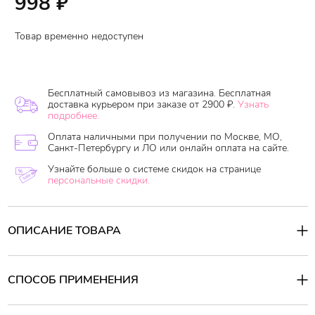
998
₽
Товар временно недоступен
Бесплатный самовывоз из магазина. Бесплатная
доставка курьером при заказе от 2900 ₽.
Узнать
подробнее.
Оплата наличными при получении по Москве, МО,
Санкт-Петербургу и ЛО или онлайн оплата на сайте.
Узнайте больше о системе скидок на странице
персональные скидки.
ОПИСАНИЕ ТОВАРА
Шампунь
деликатно удаляет загрязнения, освежает и
успокаивает кожу головы, снимает покраснение и раздражение,
уменьшает чрезмерную жирность кожи, приятно охлаждает.
СПОСОБ ПРИМЕНЕНИЯ
Продукт снижает чувствительность к внешним раздражителям,
предотвращает шелушение, создаёт на коже головы среду для
Способ применения:
роста здоровых волос. Делает волосы мягкими, гладкими и
Нанесите шампунь на влажную кожу головы, помассируйте,